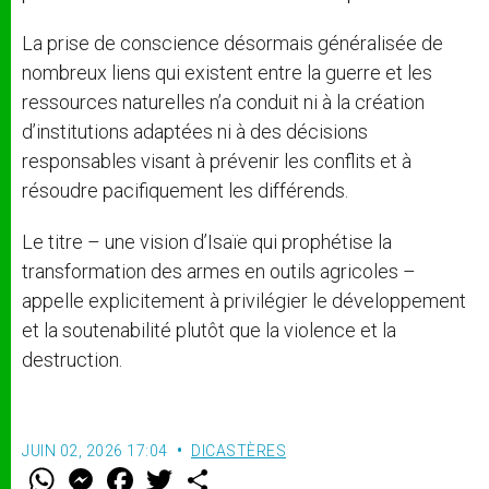
La prise de conscience désormais généralisée de
nombreux liens qui existent entre la guerre et les
ressources naturelles n’a conduit ni à la création
d’institutions adaptées ni à des décisions
responsables visant à prévenir les conflits et à
résoudre pacifiquement les différends.
Le titre – une vision d’Isaïe qui prophétise la
transformation des armes en outils agricoles –
appelle explicitement à privilégier le développement
et la soutenabilité plutôt que la violence et la
destruction.
JUIN 02, 2026 17:04
DICASTÈRES
W
M
F
T
S
h
e
a
w
h