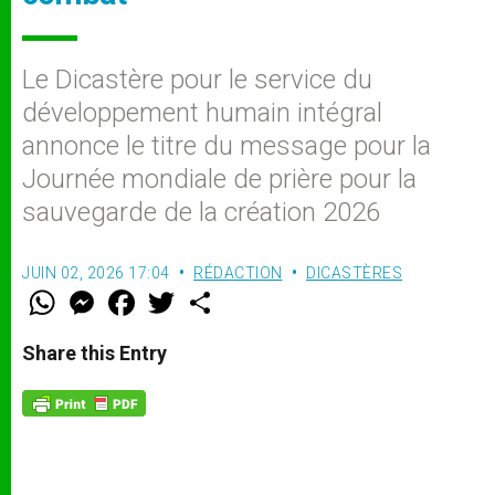
Le Dicastère pour le service du
développement humain intégral
annonce le titre du message pour la
Journée mondiale de prière pour la
sauvegarde de la création 2026
JUIN 02, 2026 17:04
RÉDACTION
DICASTÈRES
W
M
F
T
S
h
e
a
w
h
a
s
c
i
a
t
s
e
t
r
Share this Entry
s
e
b
t
e
A
n
o
e
p
g
o
r
p
e
k
r