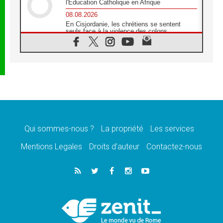
l'Éducation Catholique en Afrique
08.08.2026
En Cisjordanie, les chrétiens se sentent
seuls face à la violence des colons
08.08.2026
Léon XIV au sanctuaire de Notre Dame du
Bon Conseil à Genazzano en septembre
08.08.2026
Léon XIV: Sainte Agathe aide à contempler
la victoire de l'amour sur la mort
08.08.2026
«Relancer l'empathie», le projet Triennal d'art
des Universités catholiques
Qui sommes-nous ?
La propriété
Les services
08.08.2026
Signis 2026, donner la parole aux religieuses
Mentions Legales
Droits d’auteur
Contactez-nous
catholiques
08.08.2026
Au Bangladesh, l'Église accompagne les
Dalits sur le chemin de la dignité
07.08.2026
Philippines: le vicariat apostolique de
Calapan devient un diocèse