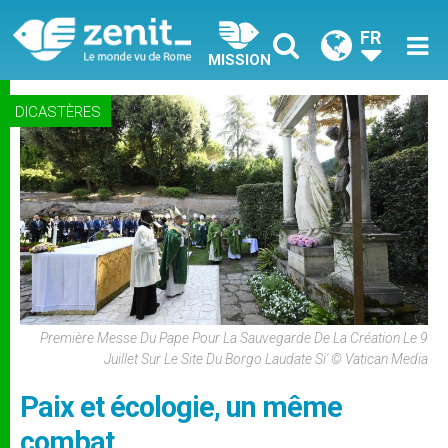
FR
MISSION
DICASTÈRES
Première Messe Du Pape Pour La Sauvegarde De La Création Le 9
Juillet Sur Le Site Du Borgo Laudate Si' © Vatican Media
Paix et écologie, un même
combat