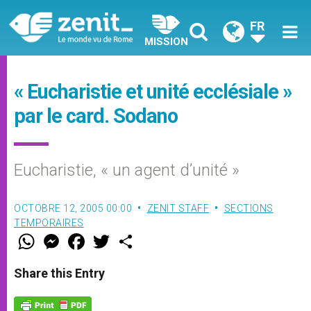
FR
MISSION
« Eucharistie et unité ecclésiale »
par le card. Sodano
Eucharistie, « un agent d’unité »
OCTOBRE 12, 2005 00:00
ZENIT STAFF
SECTIONS
TEMPORAIRES
W
M
F
T
S
h
e
a
w
h
a
s
c
i
a
t
s
e
t
r
Share this Entry
s
e
b
t
e
A
n
o
e
p
g
o
r