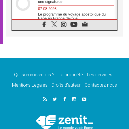
une signature»
07.08.2026
Le programme du voyage apostolique du
Pape en France dévoilé
07.08.2026
1ère Conférence continentale sur l'éducation
catholique en Afrique
07.08.2026
Un logo symbolique pour la venue du Pape
en France
07.08.2026
Cardinal Rossi: «La venue du Pape Léon en
Argentine est un hommage à François»
Qui sommes-nous ?
La propriété
Les services
07.08.2026
Hiroshima et Nagasaki, 81 ans après,
Mentions Legales
Droits d’auteur
Contactez-nous
lancement des «dix jours de prière pour la
paix»
06.08.2026
Préparatifs des JMJ 2027 à Séoul: «c'est
passionnant et l'impatience est immense!»
06.08.2026
Chrétiens et confucéens: respect et sagesse
pour relever les «défis urgents»