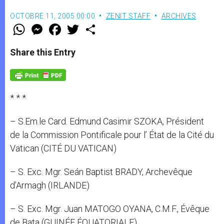
OCTOBRE 11, 2005 00:00
ZENIT STAFF
ARCHIVES
W
M
F
T
S
h
e
a
w
h
a
s
c
i
a
t
s
e
t
r
Share this Entry
s
e
b
t
e
A
n
o
e
p
g
o
r
p
e
k
r
* * *
– S.Em.le Card. Edmund Casimir SZOKA, Président
de la Commission Pontificale pour l’ État de la Cité du
Vatican (CITÉ DU VATICAN)
– S. Exc. Mgr. Seán Baptist BRADY, Archevêque
d’Armagh (IRLANDE)
– S. Exc. Mgr. Juan MATOGO OYANA, C.M.F., Évêque
de Bata (GUINÉE ÉQUATORIALE)