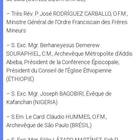
– Très Rév. P. José RODRÍGUEZ CARBALLO, O.F.M.,
Ministre Général de l’Ordre Franciscain des Frères
Mineurs
– S. Exc. Mgr. Berhaneyesus Demerew
SOURAPHIEL, C.M., Archevêque Métropolite d’Addis
Abeba, Président de la Conférence Épiscopale,
Président du Conseil de l’Église Éthiopienne
(ÉTHIOPIE)
– S. Exc. Mgr. Joseph BAGOBIRI, Évêque de
Kafanchan (NIGERIA)
– S.Em. Le Card. Cláudio HUMMES, O.F.M.,
Archevêque de São Paulo (BRÉSIL)
– S. Exc. Mgr. Félix LÁZARO MARTÍNEZ, Sch.P.,