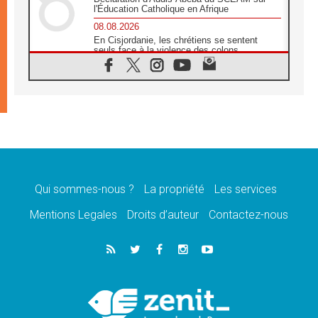
l'Éducation Catholique en Afrique
08.08.2026
En Cisjordanie, les chrétiens se sentent
seuls face à la violence des colons
08.08.2026
Léon XIV au sanctuaire de Notre Dame du
Bon Conseil à Genazzano en septembre
08.08.2026
Léon XIV: Sainte Agathe aide à contempler
la victoire de l'amour sur la mort
08.08.2026
«Relancer l'empathie», le projet Triennal d'art
des Universités catholiques
Qui sommes-nous ?
La propriété
Les services
08.08.2026
Signis 2026, donner la parole aux religieuses
Mentions Legales
Droits d’auteur
Contactez-nous
catholiques
08.08.2026
Au Bangladesh, l'Église accompagne les
Dalits sur le chemin de la dignité
07.08.2026
Philippines: le vicariat apostolique de
Calapan devient un diocèse