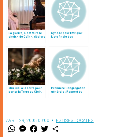
La guerre, c’est faire le
Synode pour l'Afrique :
choix « de Caïn », déplore
Liste finale des
le pape François
propositions
«Du Ciel à la Terre pour
Première Congrégation
porter la Terre au Ciel»,
générale : Rapport du
par Mgr Francesco Follo
cardinal Turkson
AVRIL 29, 2005 00:00
EGLISES LOCALES
W
M
F
T
S
h
e
a
w
h
a
s
c
i
a