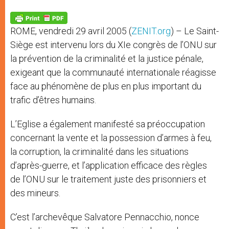
A
n
o
e
p
g
o
r
p
e
k
ROME, vendredi 29 avril 2005 (
ZENIT.org
) – Le Saint-
r
Siège est intervenu lors du XIe congrès de l’ONU sur
la prévention de la criminalité et la justice pénale,
exigeant que la communauté internationale réagisse
face au phénomène de plus en plus important du
trafic d’êtres humains.
L’Eglise a également manifesté sa préoccupation
concernant la vente et la possession d’armes à feu,
la corruption, la criminalité dans les situations
d’après-guerre, et l’application efficace des règles
de l’ONU sur le traitement juste des prisonniers et
des mineurs.
C’est l’archevêque Salvatore Pennacchio, nonce