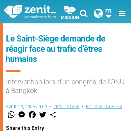
FR
MISSION
Le Saint-Siège demande de
réagir face au trafic d’êtres
humains
Intervention lors d’un congrès de l’ONU
à Bangkok
AVRIL 29, 2005 00:00
ZENIT STAFF
EGLISES LOCALES
W
M
F
T
S
h
e
a
w
h
a
s
c
i
a
t
s
e
t
r
Share this Entry
s
e
b
t
e