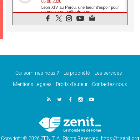
05.08.2026
Léon XIV au Pérou, une lueur d'espoir pour
un peuple en quête de paix
05.08.2026
SCEAM: L'Église en Afrique vers
l'Assemblée ecclésiale de 2028 depuis
Addis-Abeba
05.08.2026
Le Pape exprime ses condoléances suite au
décès du cardinal Júlio Langa
05.08.2026
Le Pape attendu en novembre en Uruguay,
en Argentine et au Pérou
Qui sommes-nous ?
La propriété
Les services
05.08.2026
Mentions Legales
Droits d’auteur
Contactez-nous
Audience générale: la prière est un acte
d'espérance
04.08.2026
Léon XIV invite les Chevaliers de Colomb à
être des «prophètes de l'harmonie»
04.08.2026
Au Nigéria, attaques d'église, meurtre et
enlèvements de religieux suscitent l'émotion
Copyright © 2026 ZENIT. All Rights Reserved. https://fr.zenit.org