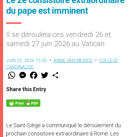
du pape est imminent
Il se déroulera ces vendredi 26 et
samedi 27 juin 2026 au Vatican
JUIN 23, 2026 15:50
ANNE VAN MERRIS
COLLÈGE
CARDINALICE
W
M
F
T
S
h
e
a
w
h
a
s
c
i
a
t
s
e
t
r
Share this Entry
s
e
b
t
e
A
n
o
e
p
g
o
r
p
e
k
r
Le Saint-Siège a communiqué le déroulement du
prochain consistoire extraordinaire à Rome. Les