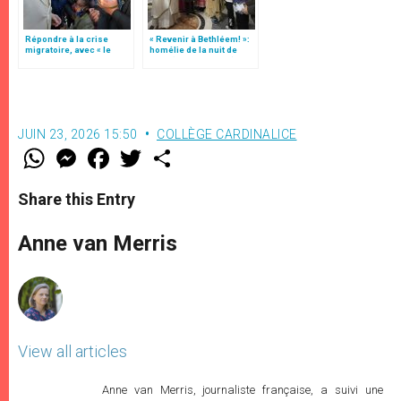
Répondre à la crise
« Revenir à Bethléem! »:
migratoire, avec « le
homélie de la nuit de
style de l’humanité »!
Noël (texte complet)
(texte complet)
JUIN 23, 2026 15:50
COLLÈGE CARDINALICE
W
M
F
T
S
h
e
a
w
h
a
s
c
i
a
t
s
e
t
r
Share this Entry
s
e
b
t
e
A
n
o
e
p
g
o
r
Anne van Merris
p
e
k
r
View all articles
Anne van Merris, journaliste française, a suivi une