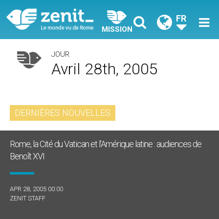
FR
MISSION
JOUR
Avril 28th, 2005
DERNIÈRES NOUVELLES
Rome, la Cité du Vatican et l’Amérique latine : audiences de
Benoît XVI
APR 28, 2005 00:00
ZENIT STAFF