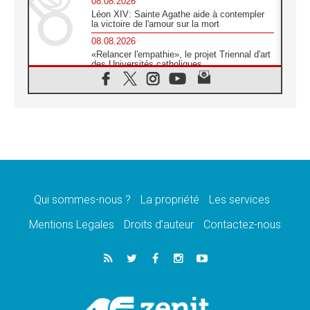
08.08.2026
Léon XIV: Sainte Agathe aide à contempler
la victoire de l'amour sur la mort
08.08.2026
«Relancer l'empathie», le projet Triennal d'art
des Universités catholiques
08.08.2026
Signis 2026, donner la parole aux religieuses
catholiques
08.08.2026
Au Bangladesh, l'Église accompagne les
Dalits sur le chemin de la dignité
07.08.2026
Philippines: le vicariat apostolique de
Calapan devient un diocèse
Qui sommes-nous ?
La propriété
Les services
07.08.2026
Congo-Brazzaville: le 15 août, entre solennité
Mentions Legales
Droits d’auteur
Contactez-nous
de l'Assomption et mémoire nationale
07.08.2026
«La paix commence par l'empathie» estime
le cardinal Parolin
07.08.2026
En Colombie, «la paix ne s'achète pas avec
une signature»