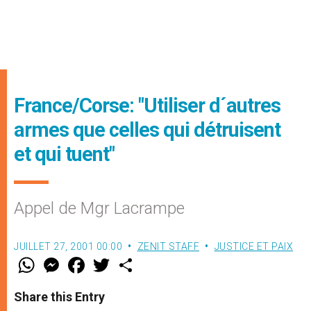
France/Corse: "Utiliser d´autres
armes que celles qui détruisent
et qui tuent"
Appel de Mgr Lacrampe
JUILLET 27, 2001 00:00
ZENIT STAFF
JUSTICE ET PAIX
W
M
F
T
S
h
e
a
w
h
a
s
c
i
a
t
s
e
t
r
Share this Entry
s
e
b
t
e