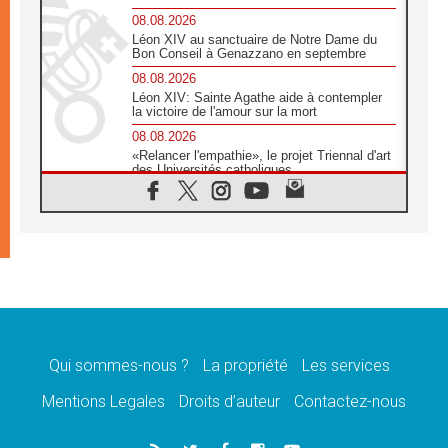
08.08.2026
Léon XIV au sanctuaire de Notre Dame du
Bon Conseil à Genazzano en septembre
08.08.2026
Léon XIV: Sainte Agathe aide à contempler
la victoire de l'amour sur la mort
08.08.2026
«Relancer l'empathie», le projet Triennal d'art
des Universités catholiques
08.08.2026
Signis 2026, donner la parole aux religieuses
catholiques
08.08.2026
Au Bangladesh, l'Église accompagne les
Dalits sur le chemin de la dignité
07.08.2026
Philippines: le vicariat apostolique de
Calapan devient un diocèse
Qui sommes-nous ?
La propriété
Les services
07.08.2026
Congo-Brazzaville: le 15 août, entre solennité
Mentions Legales
Droits d’auteur
Contactez-nous
de l'Assomption et mémoire nationale
07.08.2026
«La paix commence par l'empathie» estime