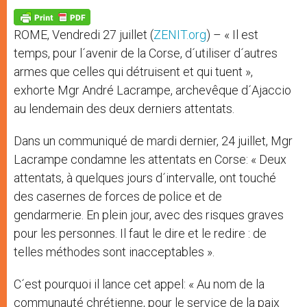
A
n
o
e
p
g
o
r
p
e
k
ROME, Vendredi 27 juillet (
ZENIT.org
) – « Il est
r
temps, pour l´avenir de la Corse, d´utiliser d´autres
armes que celles qui détruisent et qui tuent »,
exhorte Mgr André Lacrampe, archevêque d´Ajaccio
au lendemain des deux derniers attentats.
Dans un communiqué de mardi dernier, 24 juillet, Mgr
Lacrampe condamne les attentats en Corse: « Deux
attentats, à quelques jours d´intervalle, ont touché
des casernes de forces de police et de
gendarmerie. En plein jour, avec des risques graves
pour les personnes. Il faut le dire et le redire : de
telles méthodes sont inacceptables ».
C´est pourquoi il lance cet appel: « Au nom de la
communauté chrétienne, pour le service de la paix