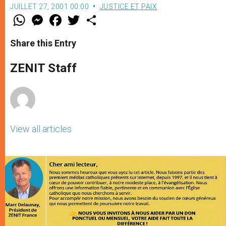
JUILLET 27, 2001 00:00
JUSTICE ET PAIX
W
M
F
T
S
h
e
a
w
h
a
s
c
i
a
t
s
e
t
r
Share this Entry
s
e
b
t
e
A
n
o
e
p
g
o
r
ZENIT Staff
p
e
k
r
View all articles