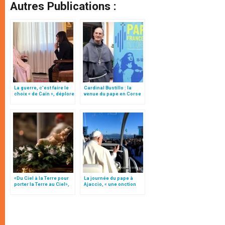
Autres Publications :
La guerre, c’est faire le
Cardinal Bustillo : la
choix « de Caïn », déplore
venue du pape en Corse
le pape François
est un « encouragement
»
«Du Ciel à la Terre pour
La journée du pape à
porter la Terre au Ciel»,
Ajaccio, « une onction
par Mgr Francesco Follo
pour la Corse »