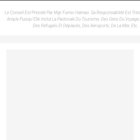
Le Conseil Est Présidé Par Mgr Fumio Hamao. Sa Responsabilité Est Très
Ample Puisqu´elle Inclut La Pastorale Du Tourisme, Des Gens Du Voyage,
Des Réfugiés Et Déplacés, Des Aéroports, De La Mer, Etc…