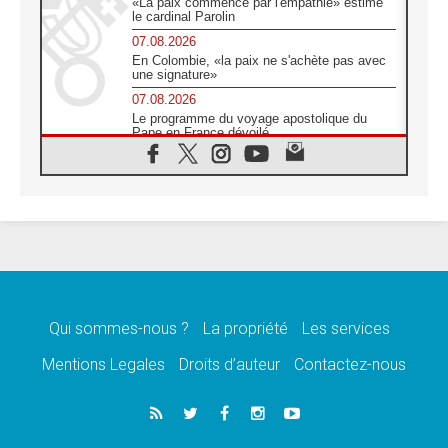
«La paix commence par l'empathie» estime
le cardinal Parolin
07.08.2026
En Colombie, «la paix ne s'achète pas avec
une signature»
07.08.2026
Le programme du voyage apostolique du
Pape en France dévoilé
07.08.2026
1ère Conférence continentale sur l'éducation
catholique en Afrique
07.08.2026
Un logo symbolique pour la venue du Pape
en France
07.08.2026
Cardinal Rossi: «La venue du Pape Léon en
Argentine est un hommage à François»
Qui sommes-nous ?
La propriété
Les services
07.08.2026
Hiroshima et Nagasaki, 81 ans après,
Mentions Legales
Droits d’auteur
Contactez-nous
lancement des «dix jours de prière pour la
paix»
06.08.2026
Préparatifs des JMJ 2027 à Séoul: «c'est
passionnant et l'impatience est immense!»