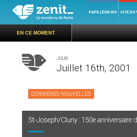
PAPE LÉON XIV
CITÉ DU
EN CE MOMENT
JOUR
Juillet 16th, 2001
DERNIÈRES NOUVELLES
St-Joseph/Cluny : 150e anniversaire 