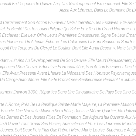
 Connaît En L’espace De Quinze Ans, Un Développement Exceptionnel. Elle Se
Aussi Aux Lépreux, Dans Le Domaine De L’
st Certainement Son Action En Faveur Dela Libération Des Esclaves. Elle Rec
t, Et Bientôt Du Roi Louis-Philippe Qui Salue En Elle « Un Grand Homme » ! 
85 Esclaves : Elle Leur Offre Leurs Premières Chaussures, Signe De Leur Éman
ains Planteurs. Un Attentat Échoue. Les Calomnies La Font Beaucoup Souffrir. 
eçoit Pas Toujours Du Clergé Le Soutien Dont Elle Aurait Besoin », Note Un B
ndant Huit Ans Au Développement De Son Oeuvre. Elle Meurt D’épuisement, À 
gieuses ! Son Oeuvre Éducative Et Hospitalière, Son Action En Faveur Des L
Elle Avait Pressenti Avant L’heure La Nécessité Des Hôpitaux Psychiatriques
 Un Clergé Autochtone. Elle A Étè Procalmée Bienheureuse Pendant Le Jubilé
llement Environ 3000, Réparties Dans Une Cinquantaine De Pays Des Cinq Co
rte À Rome, Près De La Basilique Sainte-Marie Majeure, La Première Maison
nsuite. Une Nouvelle Maison Sera Bâtie, Dans Le Même Quartier, Via Polizia
il Des Dames Et Des Jeunes Filles En Formation, Est Aujourd’hui Ouverte Aux
ison A Ouvert Tout Grand Ses Portes, Spécialement Pour Les Journées Mondia
De Jeunes, Soit Deux Fois Plus Que Prévu ! Mère Marie-Louise, Supérieure Actue