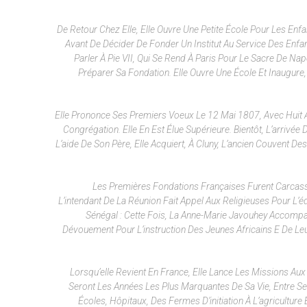
De Retour Chez Elle, Elle Ouvre Une Petite École Pour Les Enfa
Avant De Décider De Fonder Un Institut Au Service Des Enfant
Parler À Pie VII, Qui Se Rend À Paris Pour Le Sacre De Napo
Préparer Sa Fondation. Elle Ouvre Une École Et Inaugure
Elle Prononce Ses Premiers Voeux Le 12 Mai 1807, Avec Huit Au
Congrégation. Elle En Est Élue Supérieure. Bientôt, L’arriv
L’aide De Son Père, Elle Acquiert, À Cluny, L’ancien Couvent De
Les Premières Fondations Françaises Furent Carcass
L’intendant De La Réunion Fait Appel Aux Religieuses Pour L’é
Sénégal : Cette Fois, La Anne-Marie Javouhey Accomp
Dévouement Pour L’instruction Des Jeunes Africains E De Le
Lorsqu’elle Revient En France, Elle Lance Les Missions Aux
Seront Les Années Les Plus Marquantes De Sa Vie, Entre Se
Écoles, Hôpitaux, Des Fermes D’initiation À L’agriculture E