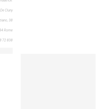
ndatrice.
 De Cluny
ziano, 38
84 Rome
48 72 838