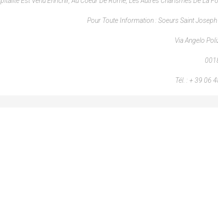
pitalité Est Venu Enrichir, Au Coeur De Rome, Les Autres Charismes De La Fo
Pour Toute Information : Soeurs Saint Joseph
Via Angelo Poli
001
Tél. : + 39 06 