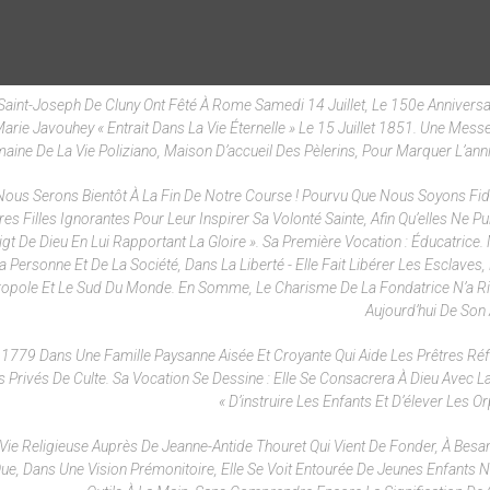
e Saint-Joseph De Cluny Ont Fêté À Rome Samedi 14 Juillet, Le 150e Anniversa
rie Javouhey « Entrait Dans La Vie Éternelle » Le 15 Juillet 1851. Une Messe
ine De La Vie Poliziano, Maison D’accueil Des Pèlerins, Pour Marquer L’anni
, Nous Serons Bientôt À La Fin De Notre Course ! Pourvu Que Nous Soyons Fid
s Filles Ignorantes Pour Leur Inspirer Sa Volonté Sainte, Afin Qu’elles Ne Pu
t De Dieu En Lui Rapportant La Gloire ». Sa Première Vocation : Éducatrice.
 Personne Et De La Société, Dans La Liberté - Elle Fait Libérer Les Esclaves, 
Métropole Et Le Sud Du Monde. En Somme, Le Charisme De La Fondatrice N’a R
Aujourd’hui De Son 
 1779 Dans Une Famille Paysanne Aisée Et Croyante Qui Aide Les Prêtres Réf
 Privés De Culte. Sa Vocation Se Dessine : Elle Se Consacrera À Dieu Avec L
« D’instruire Les Enfants Et D’élever Les Or
e Vie Religieuse Auprès De Jeanne-Antide Thouret Qui Vient De Fonder, À Besa
Que, Dans Une Vision Prémonitoire, Elle Se Voit Entourée De Jeunes Enfants N