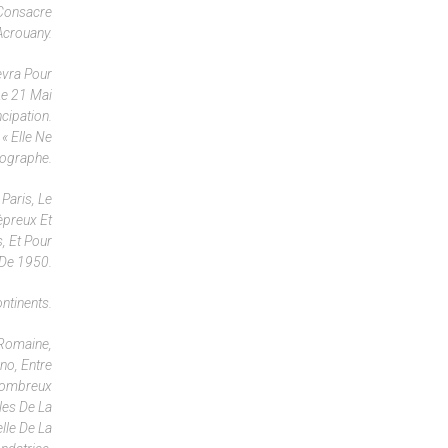
 Consacre
Acrouany.
evra Pour
Le 21 Mai
cipation.
« Elle Ne
iographe.
Paris, Le
èpreux Et
, Et Pour
 De 1950.
ntinents.
 Romaine,
no, Entre
 Nombreux
les De La
lle De La