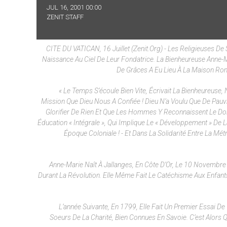
JUL 16, 2001 00:00
ZENIT STAFF
CITE DU VATICAN, 16 Juillet (zenit.org) - Les Religieuses D
Naissance Au Ciel De Leur Fondatrice. La Bienheureuse Anne-Ma
De Grâces A Eu Lieu À La Maison Roma
« Le Temps S’écoule Bien Vite, Écrivait La Bienheureuse
Mission Que Dieu Nous A Confiée ! Dieu N’a Voulu Que De Pauvre
Glorifier De Rien Et Que Les Hommes Y Reconnaissent Le Doig
Éducation « Intégrale », Qui Implique Le « Développement » De La
Époque Coloniale ! - Et Dans La Solidarité Entre La 
Anne-Marie Naît À Jallanges, En Côte D’Or, Le 10 Novembre
Durant La Révolution. Elle Même Fait Le Catéchisme Aux Enfants
L’année Suivante, En 1799, Elle Fait Un Premier Essai D
Soeurs De La Charité, Bien Connues En Savoie. C’est Alors 