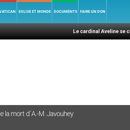
 VATICAN
EGLISE ET MONDE
DOCUMENTS
FAIRE UN DON
Le cardinal Aveline se confie : entr
de la mort d´A.-M. Javouhey