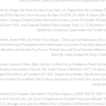
Outils À La Main, Sans Comprendre Encore La Signification De 
nts Du Village. Elle Fera Un Autre Essai Chez Les Trappistines De La Riedra, E
s Et Des Pauvres. Elle A Recours Au Pape. En Effet, En 1804, À Chalon, Elle 
léon. L’évêque D’Autun Qu’elle Rencontre Ensuite, L’invite À S’installer À Cha
, En Août 1806, Une Chapelle Dédiée À Saint Joseph. Enfin, Le 12 Décembre 1
Obtient De L’empereur, L’autorisation De Fonder Un
tres Jeunes Filles, Dont Ses Trois Soeurs : C’est L’acte De Naissance De La
ée De Nombreuses Postulantes Rend Nécessaire L’ouverture D’une Autre Maison
s Récollets, Qui Devient À La Fois Le Premier Noviciat Et La Première Maison-
Nom De « Saint Joseph De Cluny » S’es
onne, Limoux Et Paris. Mais Surtout, Le Rêve De La Fondatrice Prend Form
ducation Des Jeunes-Filles De L’île. Quatre Soeurs Partent En 1817. Un Appel 
agne Elle-Même La Fondation, En 1822. Durant Deux Années, Elle Donne L’e
ur Formation À Un Métier. Elle Est Aussi Soucieuse De Former Des Jeunes En
Clergé Au
 Antilles Et En Guyane. Elle Même Y Fait Deux Séjours, (1828-1833 Et 1835-1
s 49 Et Ses 62 Ans. Ses Dons D´organisatrice Donnent Toute Leur Mesure : E
t À L’élevage, Ainsi Que Des Ateliers Pour L’initiation À Différentes Formes D’