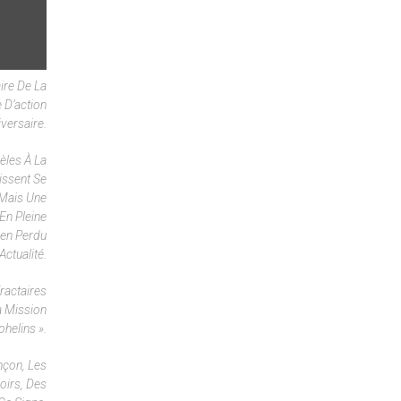
ire De La
 D’action
versaire.
èles À La
issent Se
 Mais Une
En Pleine
ien Perdu
Actualité.
ractaires
a Mission
phelins ».
nçon, Les
oirs, Des