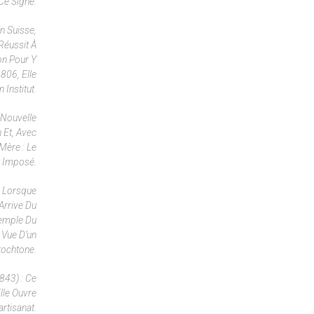
Ce Signe.
n Suisse,
Réussit À
lon Pour Y
806, Elle
 Institut.
 Nouvelle
 Et, Avec
Mère : Le
t Imposé.
e Lorsque
Arrive Du
xemple Du
 Vue D’un
tochtone.
843) : Ce
lle Ouvre
artisanat.