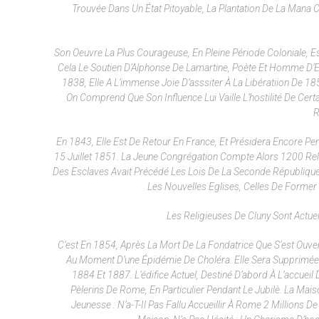
Trouvée Dans Un État Pitoyable, La Plantation De La Mana
Son Oeuvre La Plus Courageuse, En Pleine Période Coloniale, E
Cela Le Soutien D’Alphonse De Lamartine, Poète Et Homme D’Eta
1838, Elle A L’immense Joie D’asssiter À La Libératiion De 1
On Comprend Que Son Influence Lui Vaille L’hostilité De Cert
R
En 1843, Elle Est De Retour En France, Et Présidera Encore Pe
15 Juillet 1851. La Jeune Congrégation Compte Alors 1200 Reli
Des Esclaves Avait Précédé Les Lois De La Seconde République. 
Les Nouvelles Eglises, Celles De Former
Les Religieuses De Cluny Sont Actue
C’est En 1854, Après La Mort De La Fondatrice Que S’est Ouve
Au Moment D’une Épidémie De Choléra. Elle Sera Supprimée E
1884 Et 1887. L’édifice Actuel, Destiné D’abord À L’accue
Pèlerins De Rome, En Particulier Pendant Le Jubilè. La Ma
Jeunesse : N’a-T-Il Pas Fallu Accueillir À Rome 2 Millions 