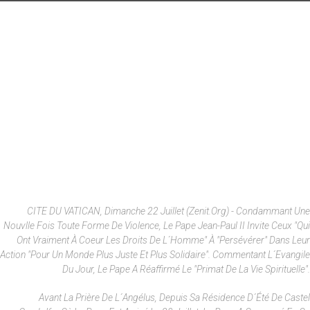
CITE DU VATICAN, Dimanche 22 Juillet (Zenit.org) - Condammant Une
Nouvlle Fois Toute Forme De Violence, Le Pape Jean-Paul II Invite Ceux "qui
Ont Vraiment À Coeur Les Droits De L´homme" À "persévérer" Dans Leur
Action "pour Un Monde Plus Juste Et Plus Solidaire". Commentant L´Evangile
Du Jour, Le Pape A Réaffirmé Le "primat De La Vie Spirituelle".
Avant La Prière De L´angélus, Depuis Sa Résidence D´été De Castel