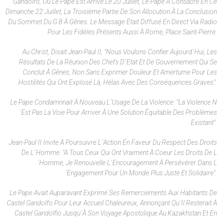
Gandolfo, Où Le Pape Est Arrivé Le 20 Juillet, Le Pape A Consacré En Ce
Dimanche 22 Juillet, La Troisième Partie De Son Allocution À La Conclusion
Du Sommet Du G 8 À Gênes. Le Message Était Diffusé En Direct Via Radio
Pour Les Fidèles Présents Aussi À Rome, Place Saint-Pierre.
Au Christ, Disait Jean-Paul II, "nous Voulons Confier Aujourd´hui, Les
Résultats De La Réunion Des Chefs D´Etat Et De Gouvernement Qui Se
Conclut À Gênes, Non Sans Exprimer Douleur Et Amertume Pour Les
Hostilités Qui Ont Explosé Là, Hélas Avec Des Conséquences Graves".
Le Pape Condamnnait À Nouveau L´usage De La Violence: "La Violence N
´est Pas La Voie Pour Arriver À Une Solution Équitable Des Problèmes
Existant".
Jean-Paul II Invite À Poursuivre L´action En Faveur Du Respect Des Droits
De L´homme: "A Tous Ceux Qui Ont Vraiment À Coeur Les Droits De L
´homme, Je Renouvelle L´encouragement À Persévérer Dans L
´engagement Pour Un Monde Plus Juste Et Solidaire".
Le Pape Avait Auparavant Exprimé Ses Remerciements Aux Habitants De
Castel Gandolfo Pour Leur Accueil Chaleureux, Annonçant Qu´il Resterait À
Castel Gandolfio Jusqu´à Son Voyage Apostolique Au Kazakhstan Et En