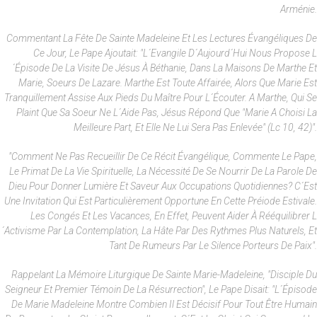
Arménie.
Commentant La Fête De Sainte Madeleine Et Les Lectures Évangéliques De
Ce Jour, Le Pape Ajoutait: "L´Evangile D´aujourd´hui Nous Propose L
´épisode De La Visite De Jésus À Béthanie, Dans La Maisons De Marthe Et
Marie, Soeurs De Lazare. Marthe Est Toute Affairée, Alors Que Marie Est
Tranquillement Assise Aux Pieds Du Maître Pour L´écouter. A Marthe, Qui Se
Plaint Que Sa Soeur Ne L´aide Pas, Jésus Répond Que "Marie A Choisi La
Meilleure Part, Et Elle Ne Lui Sera Pas Enlevée" (Lc 10, 42)".
"Comment Ne Pas Recueillir De Ce Récit Évangélique, Commente Le Pape,
Le Primat De La Vie Spirituelle, La Nécessité De Se Nourrir De La Parole De
Dieu Pour Donner Lumière Et Saveur Aux Occupations Quotidiennes? C´est
Une Invitation Qui Est Particulièrement Opportune En Cette Préiode Estivale.
Les Congés Et Les Vacances, En Effet, Peuvent Aider À Rééquilibrer L
´activisme Par La Contemplation, La Hâte Par Des Rythmes Plus Naturels, Et
Tant De Rumeurs Par Le Silence Porteurs De Paix".
Rappelant La Mémoire Liturgique De Sainte Marie-Madeleine, "disciple Du
Seigneur Et Premier Témoin De La Résurrection", Le Pape Disait: "L´épisode
De Marie Madeleine Montre Combien Il Est Décisif Pour Tout Être Humain