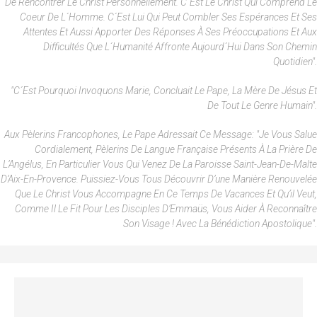
De Rencontrer Le Christ Personnellement. C´est Le Christ Qui Comprend Le
Coeur De L´homme. C´est Lui Qui Peut Combler Ses Espérances Et Ses
Attentes Et Aussi Apporter Des Réponses À Ses Préoccupations Et Aux
Difficultés Que L´humanité Affronte Aujourd´hui Dans Son Chemin
Quotidien".
"C´est Pourquoi Invoquons Marie, Concluait Le Pape, La Mère De Jésus Et
De Tout Le Genre Humain".
Aux Pèlerins Francophones, Le Pape Adressait Ce Message: "Je Vous Salue
Cordialement, Pèlerins De Langue Française Présents À La Prière De
L’Angélus, En Particulier Vous Qui Venez De La Paroisse Saint-Jean-De-Malte
D’Aix-En-Provence. Puissiez-Vous Tous Découvrir D’une Manière Renouvelée
Que Le Christ Vous Accompagne En Ce Temps De Vacances Et Qu’il Veut,
Comme Il Le Fit Pour Les Disciples D’Emmaüs, Vous Aider À Reconnaître
Son Visage ! Avec La Bénédiction Apostolique".