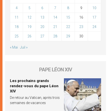
4
5
6
7
8
9
10
11
12
13
14
15
16
17
18
19
20
21
22
23
24
25
26
27
28
29
30
« Mai
Juil »
PAPE LÉON XIV
Les prochains grands
rendez-vous du pape Léon
XIV
De retour au Vatican, après trois
semaines de vacances