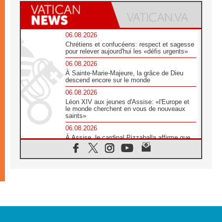
06.08.2026
Chrétiens et confucéens: respect et sagesse
pour relever aujourd'hui les «défis urgents»
06.08.2026
À Sainte-Marie-Majeure, la grâce de Dieu
descend encore sur le monde
06.08.2026
Léon XIV aux jeunes d'Assise: «l'Europe et
le monde cherchent en vous de nouveaux
saints»
06.08.2026
À Assise, le cardinal Pizzaballa affirme que
«les chrétiens veulent la paix»
06.08.2026
Au Mexique, le cardinal Parolin invite à être
aux côtés des marginalisées
06.08.2026
À Assise, le Pape invite les jeunes à
«construire la civilisation de l'amour»
05.08.2026