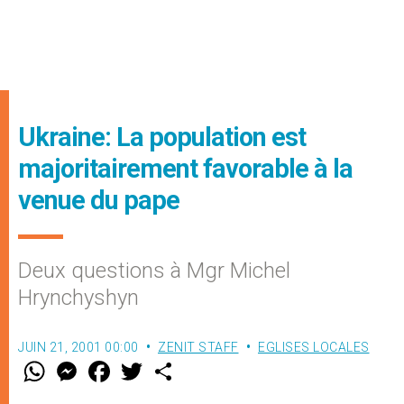
Ukraine: La population est
majoritairement favorable à la
venue du pape
Deux questions à Mgr Michel
Hrynchyshyn
JUIN 21, 2001 00:00
ZENIT STAFF
EGLISES LOCALES
W
M
F
T
S
h
e
a
w
h
a
s
c
i
a