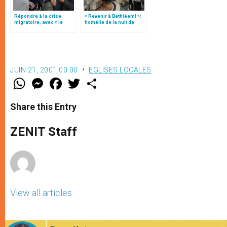
Répondre à la crise
« Revenir à Bethléem! »:
migratoire, avec « le
homélie de la nuit de
style de l’humanité »!
Noël (texte complet)
(texte complet)
JUIN 21, 2001 00:00
EGLISES LOCALES
W
M
F
T
S
h
e
a
w
h
a
s
c
i
a
t
s
e
t
r
Share this Entry
s
e
b
t
e
A
n
o
e
p
g
o
r
ZENIT Staff
p
e
k
r
View all articles