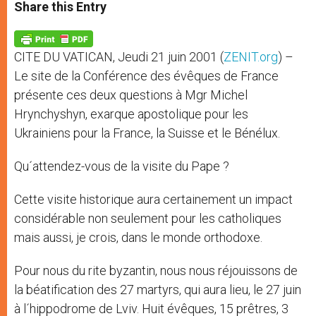
t
s
e
t
r
Share this Entry
s
e
b
t
e
A
n
o
e
p
g
o
r
p
e
k
CITE DU VATICAN, Jeudi 21 juin 2001 (
ZENIT.org
) –
r
Le site de la Conférence des évêques de France
présente ces deux questions à Mgr Michel
Hrynchyshyn, exarque apostolique pour les
Ukrainiens pour la France, la Suisse et le Bénélux.
Qu´attendez-vous de la visite du Pape ?
Cette visite historique aura certainement un impact
considérable non seulement pour les catholiques
mais aussi, je crois, dans le monde orthodoxe.
Pour nous du rite byzantin, nous nous réjouissons de
la béatification des 27 martyrs, qui aura lieu, le 27 juin
à l´hippodrome de Lviv. Huit évêques, 15 prêtres, 3