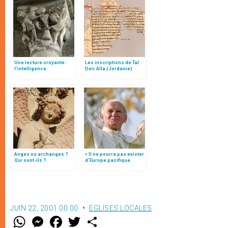
Une lecture croyante :
Les inscriptions de Tal
l’intelligence
Deir Alla (Jordanie)
typologique des deux
Testaments
Anges ou archanges ?
« Il ne pourra pas exister
Qui sont-ils ?
d’Europe pacifique
sans… »: l’Ukraine, dans
la vision de Jean-Paul II
JUIN 22, 2001 00:00
EGLISES LOCALES
W
M
F
T
S
h
e
a
w
h