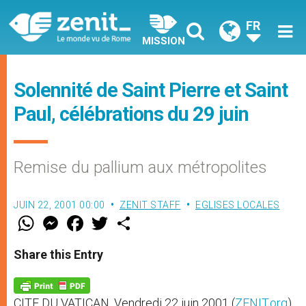
FR
MISSION
Solennité de Saint Pierre et Saint
Paul, célébrations du 29 juin
Remise du pallium aux métropolites
JUIN 22, 2001 00:00
ZENIT STAFF
EGLISES LOCALES
W
M
F
T
S
h
e
a
w
h
a
s
c
i
a
t
s
e
t
r
Share this Entry
s
e
b
t
e
A
n
o
e
p
g
o
r
p
e
k
CITE DU VATICAN, Vendredi 22 juin 2001 (
ZENIT.org
)
r