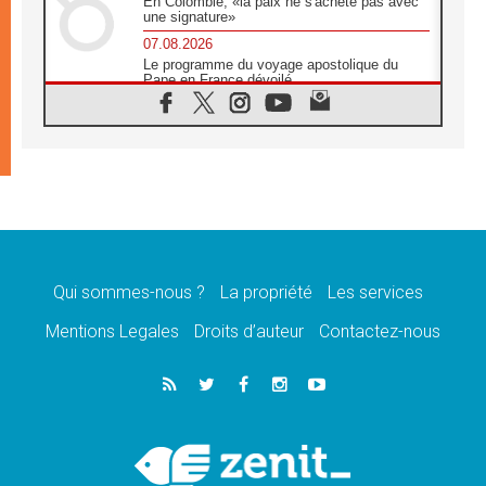
En Colombie, «la paix ne s'achète pas avec
une signature»
07.08.2026
Le programme du voyage apostolique du
Pape en France dévoilé
07.08.2026
1ère Conférence continentale sur l'éducation
catholique en Afrique
07.08.2026
Un logo symbolique pour la venue du Pape
en France
07.08.2026
Cardinal Rossi: «La venue du Pape Léon en
Argentine est un hommage à François»
Qui sommes-nous ?
La propriété
Les services
07.08.2026
Hiroshima et Nagasaki, 81 ans après,
Mentions Legales
Droits d’auteur
Contactez-nous
lancement des «dix jours de prière pour la
paix»
06.08.2026
Préparatifs des JMJ 2027 à Séoul: «c'est
passionnant et l'impatience est immense!»
06.08.2026
Chrétiens et confucéens: respect et sagesse
pour relever les «défis urgents»