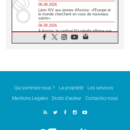
06.08.2026
Léon XIV aux jeunes d'Assise: «l'Europe et
le monde cherchent en vous de nouveaux
saints»
06.08.2026
À Assise, le cardinal Pizzaballa affirme que
«les chrétiens veulent la paix»
06.08.2026
Au Mexique, le cardinal Parolin invite à être
aux côtés des marginalisées
06.08.2026
À Assise, le Pape invite les jeunes à
«construire la civilisation de l'amour»
05.08.2026
La visite du Pape en Argentine portera «un
message de paix et de dignité humaine»
Qui sommes-nous ?
La propriété
Les services
05.08.2026
Mentions Legales
Droits d’auteur
Contactez-nous
«La visite du Pape en Uruguay renforcera
l'espérance» affirme Mgr Tróccoli
05.08.2026
Le nonce en Ukraine: «Il est inquiétant
d'entendre ceux qui bénissent la guerre»
05.08.2026