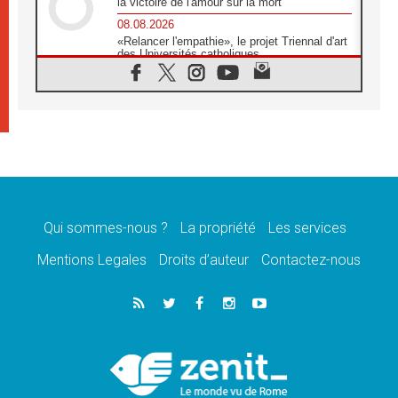
la victoire de l'amour sur la mort
08.08.2026
«Relancer l'empathie», le projet Triennal d'art
des Universités catholiques
08.08.2026
Signis 2026, donner la parole aux religieuses
catholiques
08.08.2026
Au Bangladesh, l'Église accompagne les
Dalits sur le chemin de la dignité
07.08.2026
Philippines: le vicariat apostolique de
Calapan devient un diocèse
Qui sommes-nous ?
La propriété
Les services
07.08.2026
Congo-Brazzaville: le 15 août, entre solennité
Mentions Legales
Droits d’auteur
Contactez-nous
de l'Assomption et mémoire nationale
07.08.2026
«La paix commence par l'empathie» estime
le cardinal Parolin
07.08.2026
En Colombie, «la paix ne s'achète pas avec
une signature»