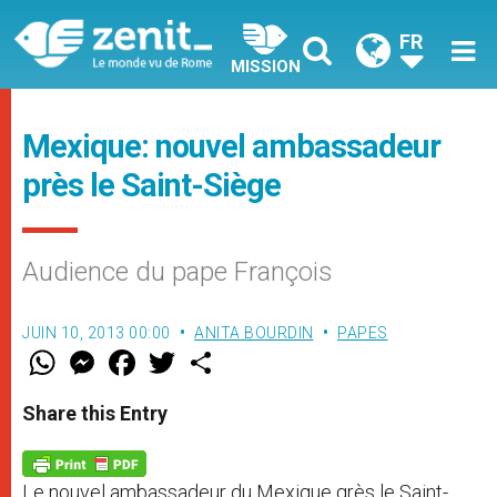
FR
MISSION
Mexique: nouvel ambassadeur
près le Saint-Siège
Audience du pape François
JUIN 10, 2013 00:00
ANITA BOURDIN
PAPES
W
M
F
T
S
h
e
a
w
h
a
s
c
i
a
t
s
e
t
r
Share this Entry
s
e
b
t
e
A
n
o
e
p
g
o
r
p
e
k
Le nouvel ambassadeur du Mexique grès le Saint-
r