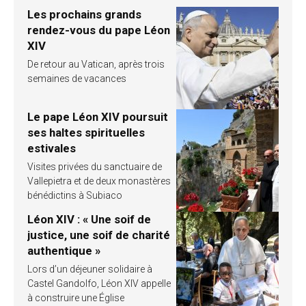
Les prochains grands
rendez-vous du pape Léon
XIV
De retour au Vatican, après trois
semaines de vacances
Le pape Léon XIV poursuit
ses haltes spirituelles
estivales
Visites privées du sanctuaire de
Vallepietra et de deux monastères
bénédictins à Subiaco
Léon XIV : « Une soif de
justice, une soif de charité
authentique »
Lors d’un déjeuner solidaire à
Castel Gandolfo, Léon XIV appelle
à construire une Église