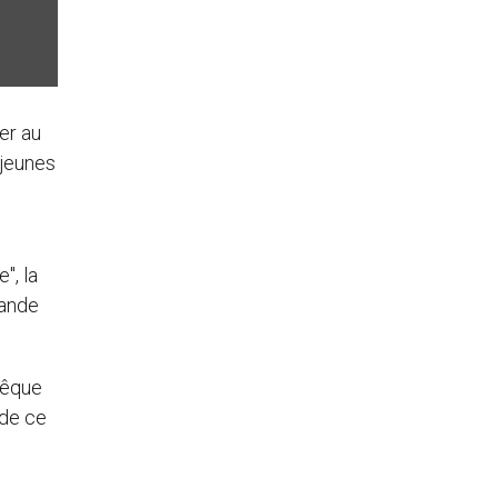
ver au
 jeunes
", la
mande
evêque
 de ce