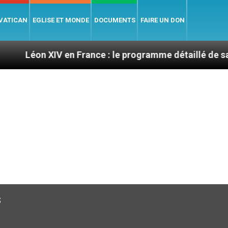
 VATICAN
EGLISE ET MONDE
DOCUMENTS
FAIRE UN DON
XIV en France : le programme détaillé de sa visite en 
s