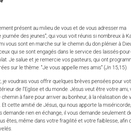
ie
lement présent au milieu de vous et de vous adresser ma
e journée des jeunes", qui vous voit réunis si nombreux à K
rmi vous sont en marche sur le chemin du don plénier à Die
 ceux qui se sont engagés dans le service des laissés-pour
lat. Je salue et je remercie vos pasteurs, qui ont progra
rées sur le thème: "Je vous appelle mes amis" (
Jn
15,15).
, je voudrais vous offrir quelques brèves pensées pour vo
ntérieur de l'Eglise et du monde. Jésus veut être votre ami,
e chemin à faire pour arriver au bonheur, à la réalisation de 
Et cette amitié de Jésus, qui nous apporte la miséricorde
 vous demande rien en échange, il vous demande seulement d
us êtes, même dans votre fragilité et votre faiblesse, afin 
velés.