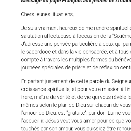
Message du pape François aux jeunes de Lituan
Chers jeunes lituaniens,
Je suis vraiment heureux de me rendre spirituel
salutation affectueuse à l'occasion de la "Sixièm
J'adresse une pensée particulière à ceux qui pa
le sacerdoce et dans la vie consacrée, et à tous
compte à travers les multiples formes du bénévo
journées spéciales de prière et de réflexion cent
En partant justement de cette parole du Seigneur
croissance spirituelle, et pour votre mission à l'i
frère, maître de vérité et de vie qui vous révèle l
mêmes selon le plan de Dieu sur chacun de vous. 
l'amour de Dieu, est "gratuite", pur don. Lui ne
l'accueillir. Jésus veut vous aimer pour ce que vo
touchés par son amour, vous puissiez être renou