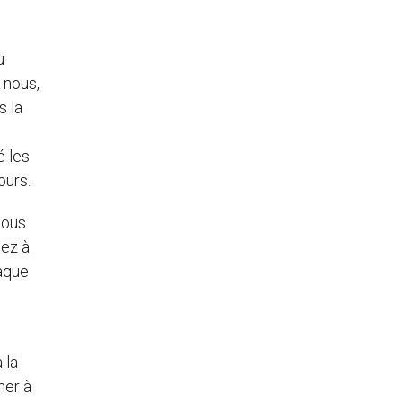
u
 nous,
s la
é les
ours.
nous
nez à
haque
 la
mer à