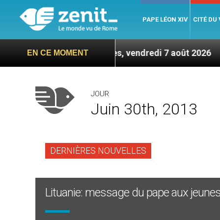
PAPE LÉON XIV
CITÉ DU
eptembre – 7 titres, vendredi 7 août 2026
Léon 
EN CE MOMENT
JOUR
Juin 30th, 2013
DERNIÈRES NOUVELLES
Lituanie: message du pape aux jeune