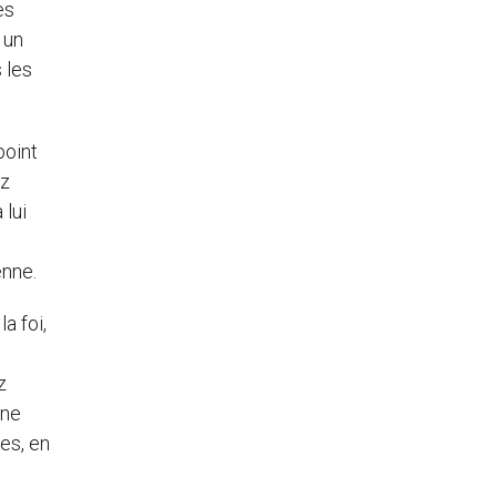
es
 un
 les
point
ez
 lui
enne.
a foi,
z
nne
les, en