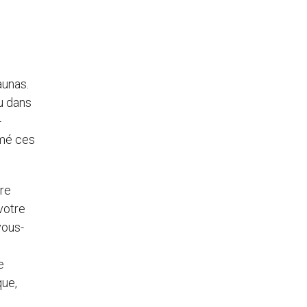
aunas.
u dans
-
mmé ces
tre
 votre
vous-
,
e
que,