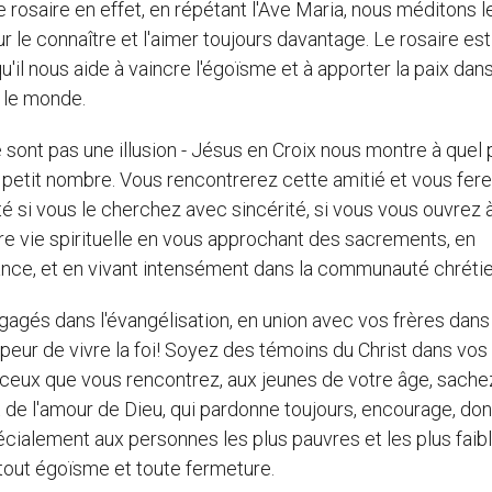
e rosaire en effet, en répétant l'Ave Maria, nous méditons l
r le connaître et l'aimer toujours davantage. Le rosaire est
u'il nous aide à vaincre l'égoïsme et à apporter la paix dans
s le monde.
e sont pas une illusion - Jésus en Croix nous montre à quel 
un petit nombre. Vous rencontrerez cette amitié et vous fer
é si vous le cherchez avec sincérité, si vous vous ouvrez à
tre vie spirituelle en vous approchant des sacrements, en
tance, et en vivant intensément dans la communauté chréti
agés dans l'évangélisation, en union avec vos frères dans l
eur de vivre la foi! Soyez des témoins du Christ dans vos
A ceux que vous rencontrez, aux jeunes de votre âge, sache
t de l'amour de Dieu, qui pardonne toujours, encourage, do
pécialement aux personnes les plus pauvres et les plus faib
e tout égoïsme et toute fermeture.