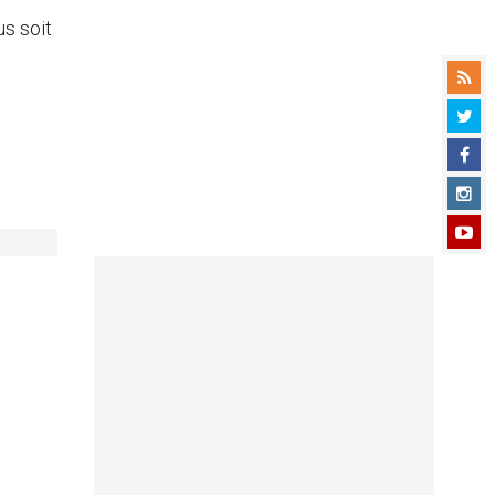
us soit
e