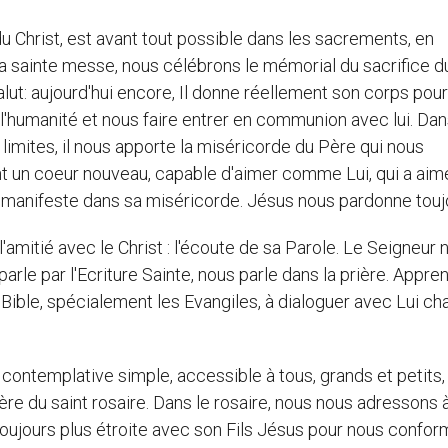
u Christ, est avant tout possible dans les sacrements, en
ns la sainte messe, nous célébrons le mémorial du sacrifice d
lut: aujourd'hui encore, Il donne réellement son corps pour
l'humanité et nous faire entrer en communion avec lui. Dan
limites, il nous apporte la miséricorde du Père qui nous
nt un coeur nouveau, capable d'aimer comme Lui, qui a aim
se manifeste dans sa miséricorde. Jésus nous pardonne touj
 l'amitié avec le Christ : l'écoute de sa Parole. Le Seigneur 
rle par l'Ecriture Sainte, nous parle dans la prière. Appre
la Bible, spécialement les Evangiles, à dialoguer avec Lui c
re contemplative simple, accessible à tous, grands et petits,
ière du saint rosaire. Dans le rosaire, nous nous adressons à
 toujours plus étroite avec son Fils Jésus pour nous confor