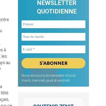
NEWSLETTER
QUOTIDIENNE
ontre.
au
.
es à
 les
ays au
*
.
Nous envoyons la newsletter le lundi,
mardi, mercredi, jeudi et vendredi
la
l’été.
çais,
 sur ce