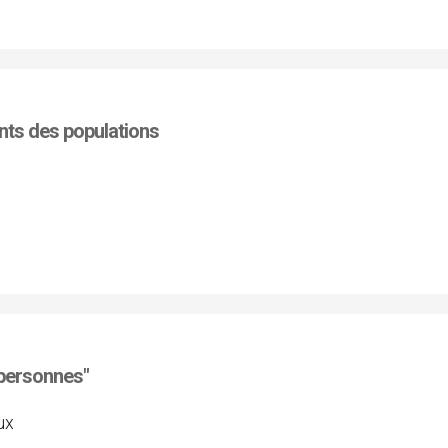
ents des populations
 personnes"
ux