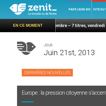
PAPE LÉON XIV
CITÉ DU
 sa visite en septembre – 7 titres, vendredi 7 août 202
EN CE MOMENT
JOUR
Juin 21st, 2013
DERNIÈRES NOUVELLES
Europe : la pression citoyenne s'acce