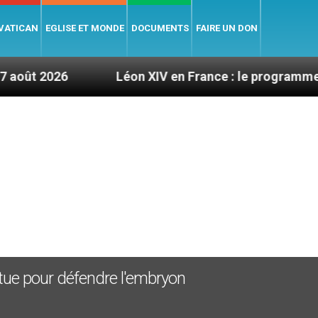
 VATICAN
EGLISE ET MONDE
DOCUMENTS
FAIRE UN DON
6
Léon XIV en France : le programme détaillé d
ntue pour défendre l'embryon