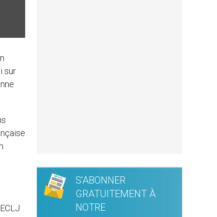
on
i sur
enne
ns
rançaise
n
S'ABONNER
GRATUITEMENT À
NOTRE
l’ECLJ