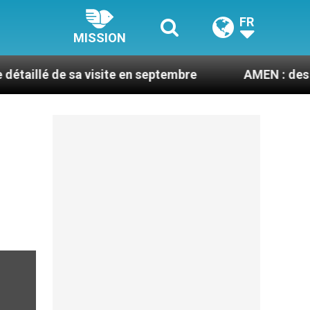
FR
MISSION
e sa visite en septembre
AMEN : des prêtres à p