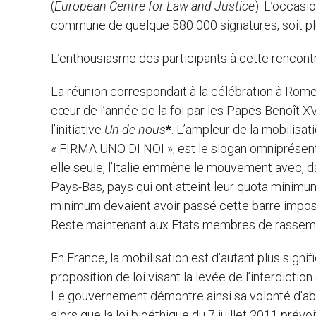
(
European Centre for Law and Justice
). L’occasio
commune de quelque 580 000 signatures, soit pl
L’enthousiasme des participants à cette rencontre
La réunion correspondait à la célébration à Rome 
cœur de l’année de la foi par les Papes Benoît X
l’initiative
Un de nous
*
. L’ampleur de la mobilisati
« FIRMA UNO DI NOI », est le slogan omniprésent
elle seule, l’Italie emmène le mouvement avec, dan
Pays-Bas, pays qui ont atteint leur quota minim
minimum devaient avoir passé cette barre imposé
Reste maintenant aux Etats membres de rassembl
En France, la mobilisation est d’autant plus signi
proposition de loi visant la levée de l’interdictio
Le gouvernement démontre ainsi sa volonté d'abo
alors que la loi bioéthique du 7 juillet 2011 pré