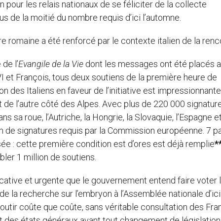
n pour les relais nationaux de se féliciter de la collecte
us de la moitié du nombre requis d’ici l’automne.
 romaine a été renforcé par le contexte italien de la renc
de l’
Evangile de la Vie
dont les messages ont été placés 
VI et François, tous deux soutiens de la première heure de
on des Italiens en faveur de l’initiative est impressionnante
 de l’autre côté des Alpes. Avec plus de 220 000 signatur
s sa roue, l’Autriche, la Hongrie, la Slovaquie, l’Espagne et
um de signatures requis par la Commission européenne. 7 p
e : cette première condition est d’ores est déjà remplie
*
er 1 million de soutiens.
ficative et urgente que le gouvernement entend faire voter 
n de la recherche sur l’embryon à l’Assemblée nationale d’ici 
utir coûte que coûte, sans véritable consultation des Fran
voit des états généraux avant tout changement de législation