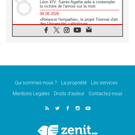
Léon XIV: Sainte Agathe aide à contempler
la victoire de l'amour sur la mort
08.08.2026
«Relancer l'empathie», le projet Triennal d'art
des Universités catholiques
08.08.2026
Signis 2026, donner la parole aux religieuses
catholiques
08.08.2026
Au Bangladesh, l'Église accompagne les
Dalits sur le chemin de la dignité
07.08.2026
Philippines: le vicariat apostolique de
Calapan devient un diocèse
Qui sommes-nous ?
La propriété
Les services
07.08.2026
Congo-Brazzaville: le 15 août, entre solennité
Mentions Legales
Droits d’auteur
Contactez-nous
de l'Assomption et mémoire nationale
07.08.2026
«La paix commence par l'empathie» estime
le cardinal Parolin
07.08.2026
En Colombie, «la paix ne s'achète pas avec
une signature»