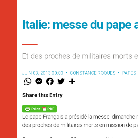
Italie: messe du pape 
Et des proches de militaires morts 
JUIN 03, 2013 00:00
CONSTANCE ROQUES
PAPES
W
M
F
T
S
h
e
a
w
h
a
s
c
i
a
t
s
e
t
r
Share this Entry
s
e
b
t
e
A
n
o
e
p
g
o
r
p
e
k
Le pape François a présidé la messe, dimanche ma
r
des proches de militaires morts en mission de pa