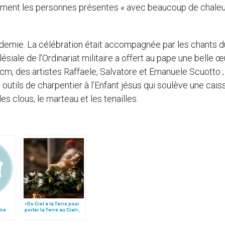
llement les personnes présentes « avec beaucoup de chaleu
 demie. La célébration était accompagnée par les chants d
iale de l’Ordinariat militaire a offert au pape une belle 
 cm, des artistes Raffaele, Salvatore et Emanuele Scuotto ;
outils de charpentier à l’Enfant jésus qui soulève une cais
es clous, le marteau et les tenailles.
«Du Ciel à la Terre pour
ire
porter la Terre au Ciel»,
ie
par Mgr Francesco Follo