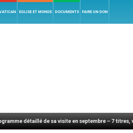
 VATICAN
EGLISE ET MONDE
DOCUMENTS
FAIRE UN DON
llé de sa visite en septembre – 7 titres, vendredi 7 ao