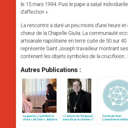
le 15 mars 1994. Puis le pape a salué individue
d’affection ».
La rencontre a duré un peu moins d’une heure et
chœur de la Chapelle Giulia. La communauté ecclés
artisanale napolitaine en terre cuite de 50 sur 40
représente Saint Joseph travailleur montrant ses 
contenant les objets symboles de la crucifixion : l
Autres Publications :
La guerre, c’est faire le
« L’amour du Seigneur,
Corée du Sud :
choix « de Caïn », déplore
sans fin je le chante » !
L’aumônerie milita
le pape François
aide le retour à la v
civile