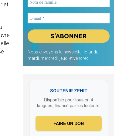
r et
u
œuvre
 elle
se
Nous envoyons la newsletter le lundi,
mardi, mercredi, jeudi et vendredi
SOUTENIR ZENIT
Disponible pour tous en 4
langues, financé par les lecteurs.
FAIRE UN DON