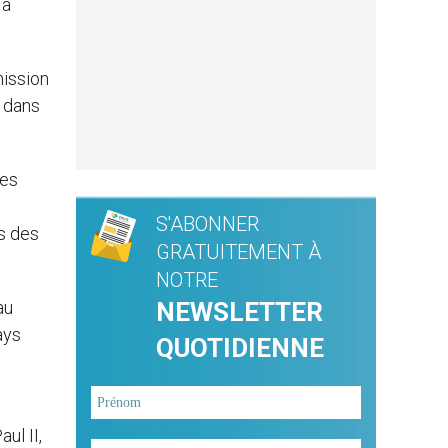
 a
mission
s dans
Les
S'ABONNER
s des
GRATUITEMENT À
NOTRE
au
NEWSLETTER
ays
QUOTIDIENNE
ul II,