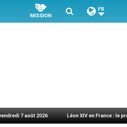
FR
MISSION
ût 2026
Léon XIV en France : le programme déta