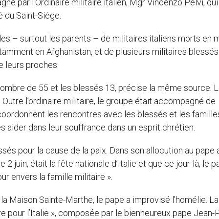
 par l’Ordinaire militaire italien, Mgr Vincenzo Pelvi, qui
 du Saint-Siège.
 – surtout les parents – de militaires italiens morts en 
tamment en Afghanistan, et de plusieurs militaires blessé
 leurs proches.
nombre de 55 et les blessés 13, précise la même source. 
. Outre l’ordinaire militaire, le groupe était accompagné de
coordonnent les rencontres avec les blessés et les famille
s aider dans leur souffrance dans un esprit chrétien.
ssés pour la cause de la paix. Dans son allocution au pape 
2 juin, était la fête nationale d’Italie et que ce jour-là, le p
 envers la famille militaire ».
 la Maison Sainte-Marthe, le pape a improvisé l’homélie. La
re pour l’Italie », composée par le bienheureux pape Jean-Pa