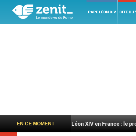
PAPE LÉON XIV
CITÉ DU
atoires
Léon XIV en France : le programme détai
EN CE MOMENT