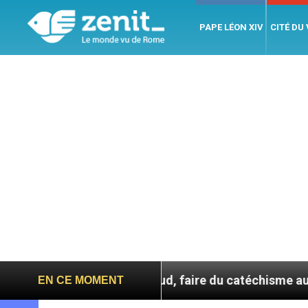
PAPE LÉON XIV
CITÉ DU
En Corée du Sud, faire du catéchisme autrement
EN CE MOMENT