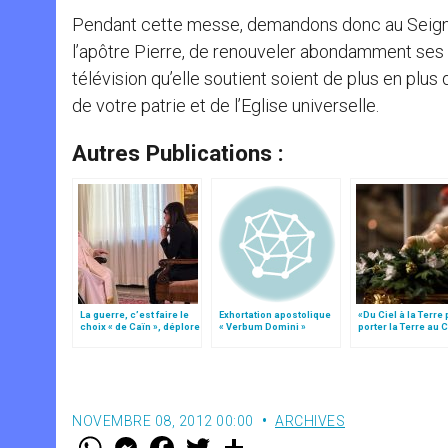
Pendant cette messe, demandons donc au Seigneur
l’apôtre Pierre, de renouveler abondamment ses bé
télévision qu’elle soutient soient de plus en plu
de votre patrie et de l’Eglise universelle.
Autres Publications :
La guerre, c’est faire le
Exhortation apostolique
«Du Ciel à la Terre
choix « de Caïn », déplore
« Verbum Domini »
porter la Terre au C
le pape François
par Mgr Francesco 
NOVEMBRE 08, 2012 00:00
ARCHIVES
W
M
F
T
S