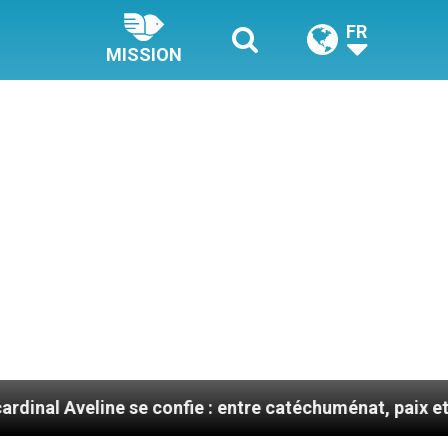
FR
MISSION
ne se confie : entre catéchuménat, paix et défis migra