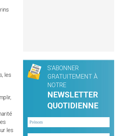
rins
S'ABONNER
, les
GRATUITEMENT À
NOTRE
NEWSLETTER
plir,
QUOTIDIENNE
harité
les
ur les