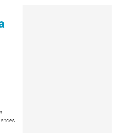
a
la
igences