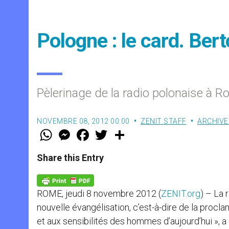
Pologne : le card. Ber
Pèlerinage de la radio polonaise à 
NOVEMBRE 08, 2012 00:00
ZENIT STAFF
ARCHIVE
W
M
F
T
S
h
e
a
w
h
a
s
c
i
a
t
s
e
t
r
Share this Entry
s
e
b
t
e
A
n
o
e
p
g
o
r
p
e
k
ROME, jeudi 8 novembre 2012 (
ZENIT.org
) – La 
r
nouvelle évangélisation, c’est-à-dire de la procl
et aux sensibilités des hommes d’aujourd’hui », a 