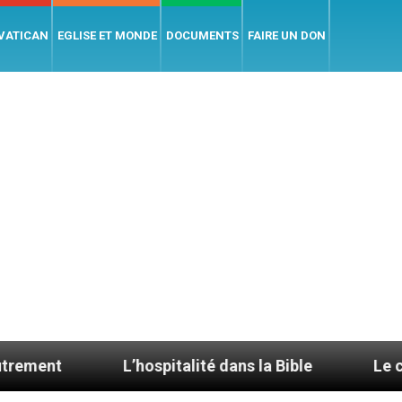
 VATICAN
EGLISE ET MONDE
DOCUMENTS
FAIRE UN DON
L’hospitalité dans la Bible
Le cardinal Aveli