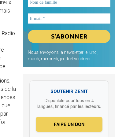
ureux
 mais
e Radio
re
Nous envoyons la newsletter le lundi,
n
mardi, mercredi, jeudi et vendredi
ce.
ions,
s de la
SOUTENIR ZENIT
igences
Disponible pour tous en 4
t que
langues, financé par les lecteurs.
 par
foi
FAIRE UN DON