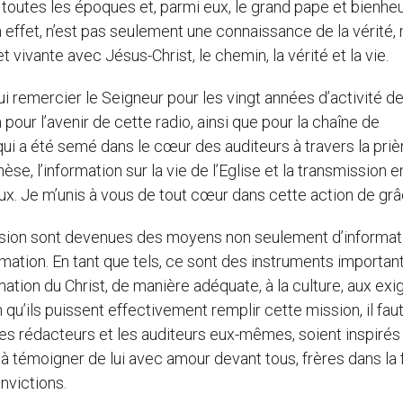
e toutes les époques et, parmi eux, le grand pape et bienhe
 en effet, n’est pas seulement une connaissance de la vérité,
 vivante avec Jésus-Christ, le chemin, la vérité et la vie.
hui remercier le Seigneur pour les vingt années d’activité d
our l’avenir de cette radio, ainsi que pour la chaîne de
qui a été semé dans le cœur des auditeurs à travers la priè
se, l’information sur la vie de l’Eglise et la transmission e
ux. Je m’unis à vous de tout cœur dans cette action de grâ
vision sont devenues des moyens non seulement d’informat
ation. En tant que tels, ce sont des instruments important
amation du Christ, de manière adéquate, à la culture, aux ex
 qu’ils puissent effectivement remplir cette mission, il fau
les rédacteurs et les auditeurs eux-mêmes, soient inspirés
ts à témoigner de lui avec amour devant tous, frères dans la 
victions.