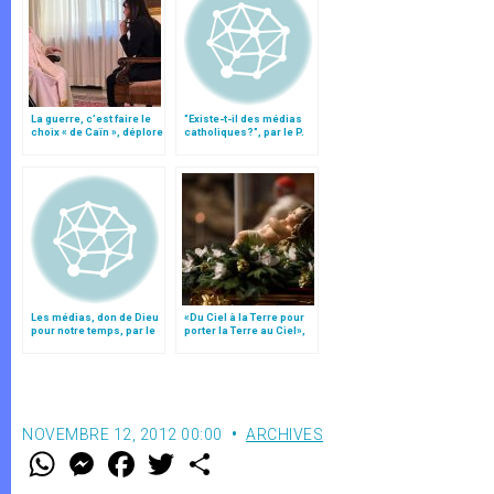
La guerre, c’est faire le
"Existe-t-il des médias
choix « de Caïn », déplore
catholiques?", par le P.
le pape François
Rosica
Les médias, don de Dieu
«Du Ciel à la Terre pour
pour notre temps, par le
porter la Terre au Ciel»,
patriarche Twal
par Mgr Francesco Follo
NOVEMBRE 12, 2012 00:00
ARCHIVES
W
M
F
T
S
h
e
a
w
h
a
s
c
i
a