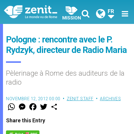
FR
MISSION
Pologne : rencontre avec le P.
Rydzyk, directeur de Radio Maria
Pèlerinage à Rome des auditeurs de la
radio
NOVEMBRE 12, 2012 00:00
ZENIT STAFF
ARCHIVES
W
M
F
T
S
h
e
a
w
h
a
s
c
i
a
t
s
e
t
r
Share this Entry
s
e
b
t
e
A
n
o
e
p
g
o
r