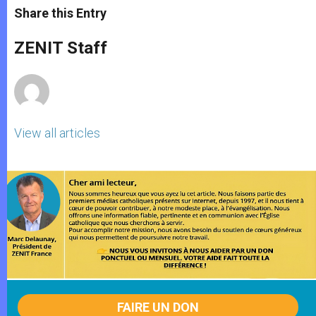
t
s
e
t
r
Share this Entry
s
e
b
t
e
A
n
o
e
p
g
o
r
ZENIT Staff
p
e
k
r
View all articles
FAIRE UN DON