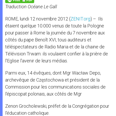
p
e
k
Traduction Océane Le Gall
r
ROME, lundi 12 novembre 2012 (
ZENIT.org
) – Ils
étaient quelque 10.000 venus de toute la Pologne
pour passer à Rome la journée du 7 novembre aux
côtés du pape Benoît XVI, tous auditeurs et
téléspectateurs de Radio Maria et de la chaine de
Télévision Trwam: ils voulaient confier à la prière de
l’Eglise l’avenir de leurs médias.
Parmi eux, 14 évêques, dont Mgr Wacław Depo,
archevêque de Częstochowa et président de la
Commission pour les communications sociales de
l’épiscopat polonais, aux côtés de Mgr
Zenon Grocholewski, préfet de la Congrégation pour
l’éducation catholique.