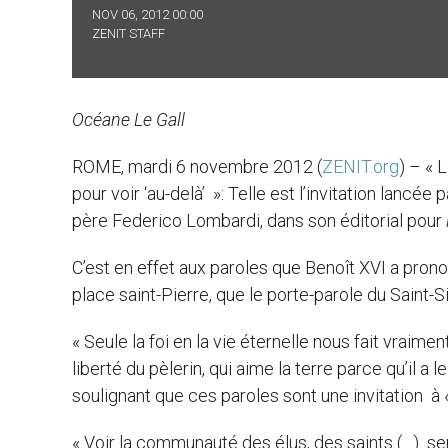
NOV 06, 2012 00:00
ZENIT STAFF
Océane Le Gall
ROME, mardi 6 novembre 2012 (
ZENIT.org
) – « 
pour voir ‘au-delà’ »: Telle est l’invitation lancée
père Federico Lombardi, dans son éditorial pour
C’est en effet aux paroles que Benoît XVI a prono
place saint-Pierre, que le porte-parole du Sain
« Seule la foi en la vie éternelle nous fait vraime
liberté du pèlerin, qui aime la terre parce qu’il a 
soulignant que ces paroles sont une invitation à «
« Voir la communauté des élus, des saints (…) se