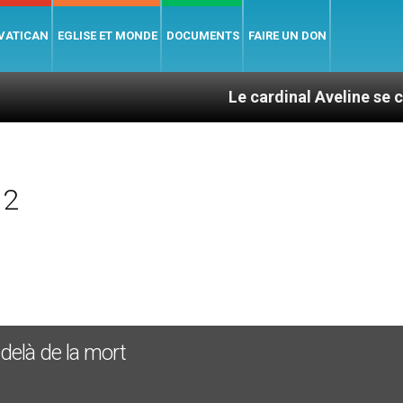
 VATICAN
EGLISE ET MONDE
DOCUMENTS
FAIRE UN DON
Le cardinal Aveline se confie : entr
12
delà de la mort