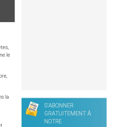
êtes,
ne le
bre,
ns la
S'ABONNER
GRATUITEMENT À
NOTRE
et