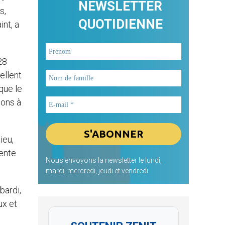
NEWSLETTER
s,
QUOTIDIENNE
int, a
28
ellent
que le
dons à
Dieu,
tente
Nous envoyons la newsletter le lundi,
mardi, mercredi, jeudi et vendredi
bardi,
ux et