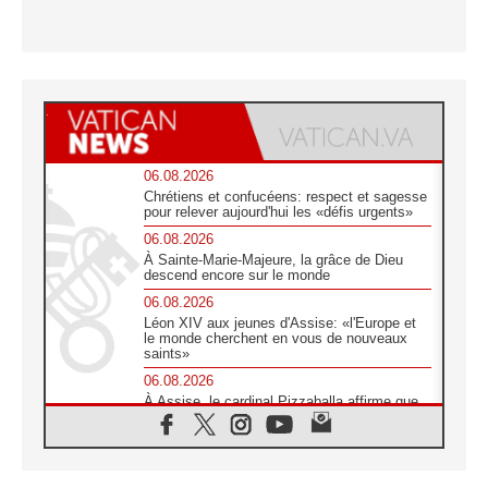
06.08.2026
Chrétiens et confucéens: respect et sagesse
pour relever aujourd'hui les «défis urgents»
06.08.2026
À Sainte-Marie-Majeure, la grâce de Dieu
descend encore sur le monde
06.08.2026
Léon XIV aux jeunes d'Assise: «l'Europe et
le monde cherchent en vous de nouveaux
saints»
06.08.2026
À Assise, le cardinal Pizzaballa affirme que
«les chrétiens veulent la paix»
06.08.2026
Au Mexique, le cardinal Parolin invite à être
aux côtés des marginalisées