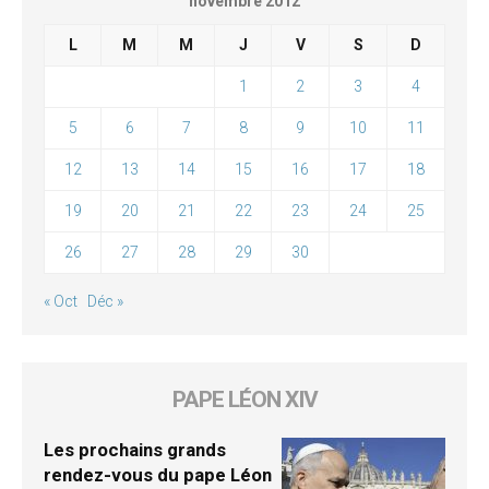
novembre 2012
L
M
M
J
V
S
D
1
2
3
4
5
6
7
8
9
10
11
12
13
14
15
16
17
18
19
20
21
22
23
24
25
26
27
28
29
30
« Oct
Déc »
PAPE LÉON XIV
Les prochains grands
rendez-vous du pape Léon