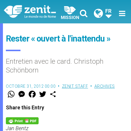
FR
MISSION
Rester « ouvert à l'inattendu »
Entretien avec le card. Christoph
Schönborn
OCTOBRE 31, 2012 00:00
ZENIT STAFF
ARCHIVES
W
M
F
T
S
h
e
a
w
h
a
s
c
i
a
t
s
e
t
r
Share this Entry
s
e
b
t
e
A
n
o
e
p
g
o
r
p
e
k
Jan Bentz
r