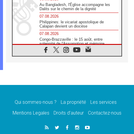
Au Bangladesh, l'Église accompagne les
Dalits sur le chemin de la dignité
07.08.2026
Philippines: le vicariat apostolique de
Calapan devient un diocèse
07.08.2026
Congo-Brazzaville : le 15 août, entre
solennité de l'Assomption et mémoire
nationale
07.08.2026
«La paix commence par l'empathie» estime
le cardinal Parolin
07.08.2026
En Colombie, «la paix ne s'achète pas avec
une signature»
07.08.2026
Le programme du voyage apostolique du
Pape en France dévoilé
Qui sommes-nous ?
La propriété
Les services
07.08.2026
Mentions Legales
Droits d’auteur
Contactez-nous
1ère Conférence continentale sur l'éducation
catholique en Afrique
07.08.2026
Un logo symbolique pour la venue du Pape