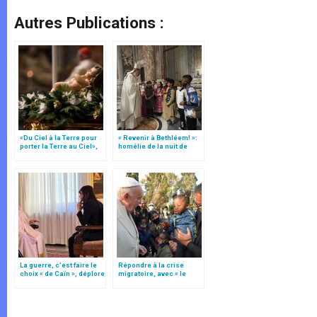
Autres Publications :
«Du Ciel à la Terre pour
« Revenir à Bethléem! »:
porter la Terre au Ciel»,
homélie de la nuit de
par Mgr Francesco Follo
Noël (texte complet)
La guerre, c’est faire le
Répondre à la crise
choix « de Caïn », déplore
migratoire, avec « le
le pape François
style de l’humanité »!
(texte complet)