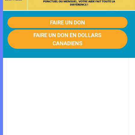
FAIRE UN DON
FAIRE UN DON EN DOLLARS
CANADIENS