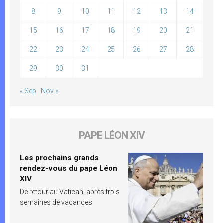
8
9
10
11
12
13
14
15
16
17
18
19
20
21
22
23
24
25
26
27
28
29
30
31
« Sep
Nov »
PAPE LÉON XIV
Les prochains grands
rendez-vous du pape Léon
XIV
De retour au Vatican, après trois
semaines de vacances