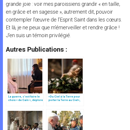
grande joie : voir mes paroissiens grandir « en taille,
en grâce et en sagesse », autrement dit, pouvoir
contempler l’œuvre de l’Esprit Saint dans les cœurs.
Et là, je ne peux que m’émerveiller et rendre grâce !
J’en suis un témoin privilégié.
Autres Publications :
La guerre, c’est faire le
«Du Ciel à la Terre pour
choix « de Caïn », déplore
porter la Terre au Ciel»,
le pape François
par Mgr Francesco Follo