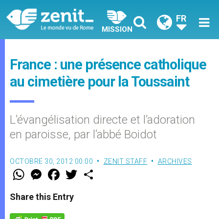
FR
MISSION
France : une présence catholique
au cimetière pour la Toussaint
L’évangélisation directe et l’adoration
en paroisse, par l’abbé Boidot
OCTOBRE 30, 2012 00:00
ZENIT STAFF
ARCHIVES
W
M
F
T
S
h
e
a
w
h
a
s
c
i
a
t
s
e
t
r
Share this Entry
s
e
b
t
e
A
n
o
e
p
g
o
r