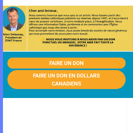
FAIRE UN DON
FAIRE UN DON EN DOLLARS
CANADIENS