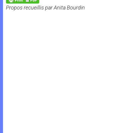
p
e
k
Propos recueillis par Anita Bourdin
r