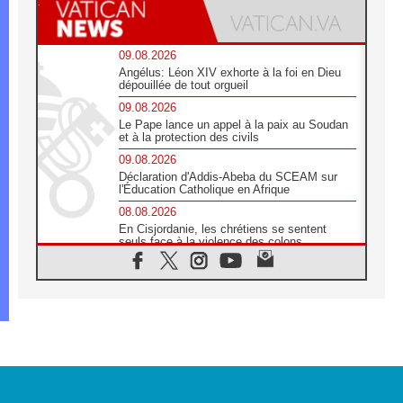
09.08.2026
Angélus: Léon XIV exhorte à la foi en Dieu
dépouillée de tout orgueil
09.08.2026
Le Pape lance un appel à la paix au Soudan
et à la protection des civils
09.08.2026
Déclaration d'Addis-Abeba du SCEAM sur
l'Éducation Catholique en Afrique
08.08.2026
En Cisjordanie, les chrétiens se sentent
seuls face à la violence des colons
08.08.2026
Léon XIV au sanctuaire de Notre Dame du
Bon Conseil à Genazzano en septembre
08.08.2026
Léon XIV: Sainte Agathe aide à contempler
la victoire de l'amour sur la mort
08.08.2026
«Relancer l'empathie», le projet Triennal d'art
des Universités catholiques