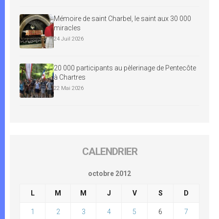
Mémoire de saint Charbel, le saint aux 30 000
miracles
24 Juil 2026
20 000 participants au pèlerinage de Pentecôte
à Chartres
22 Mai 2026
CALENDRIER
octobre 2012
L
M
M
J
V
S
D
1
2
3
4
5
6
7