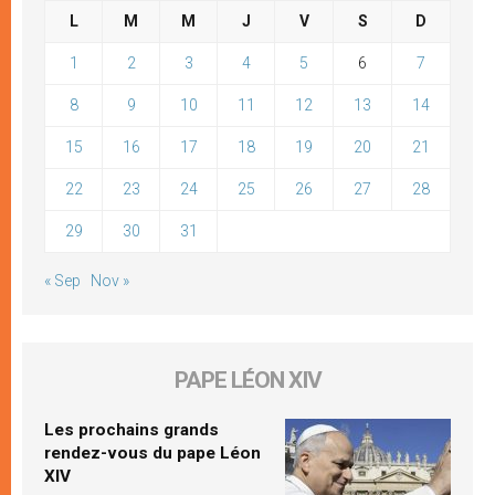
L
M
M
J
V
S
D
1
2
3
4
5
6
7
8
9
10
11
12
13
14
15
16
17
18
19
20
21
22
23
24
25
26
27
28
29
30
31
« Sep
Nov »
PAPE LÉON XIV
Les prochains grands
rendez-vous du pape Léon
XIV