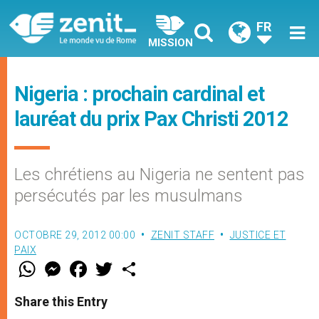
FR
MISSION
Nigeria : prochain cardinal et
lauréat du prix Pax Christi 2012
Les chrétiens au Nigeria ne sentent pas
persécutés par les musulmans
OCTOBRE 29, 2012 00:00
ZENIT STAFF
JUSTICE ET
PAIX
W
M
F
T
S
h
e
a
w
h
a
s
c
i
a
t
s
e
t
r
Share this Entry
s
e
b
t
e