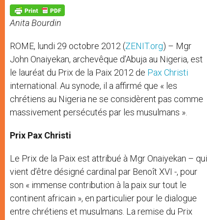
A
n
o
e
p
g
o
r
p
e
k
Anita Bourdin
r
ROME, lundi 29 octobre 2012 (
ZENIT.org
) – Mgr
John Onaiyekan, archevêque d’Abuja au Nigeria, est
le lauréat du Prix de la Paix 2012 de
Pax Christi
international. Au synode, il a affirmé que « les
chrétiens au Nigeria ne se considèrent pas comme
massivement persécutés par les musulmans ».
Prix Pax Christi
Le Prix de la Paix est attribué à Mgr Onaiyekan – qui
vient d’être désigné cardinal par Benoît XVI -, pour
son « immense contribution à la paix sur tout le
continent africain », en particulier pour le dialogue
entre chrétiens et musulmans. La remise du Prix