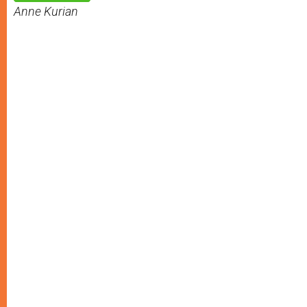
p
e
k
Anne Kurian
r