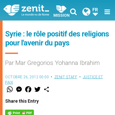
FR
MISSION
Syrie : le rôle positif des religions
pour l'avenir du pays
Par Mar Gregorios Yohanna Ibrahim
OCTOBRE 26, 2012 00:00
ZENIT STAFF
JUSTICE ET
PAIX
W
M
F
T
S
h
e
a
w
h
a
s
c
i
a
t
s
e
t
r
Share this Entry
s
e
b
t
e
A
n
o
e
p
g
o
r