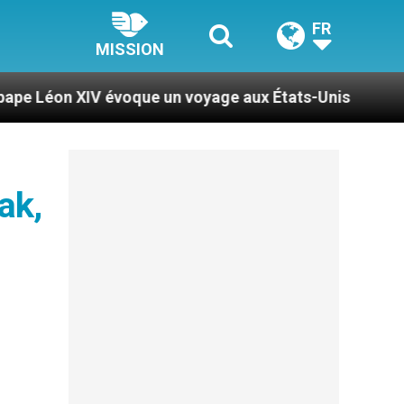
FR
MISSION
voque un voyage aux États-Unis
Le pape Léon X
ak,