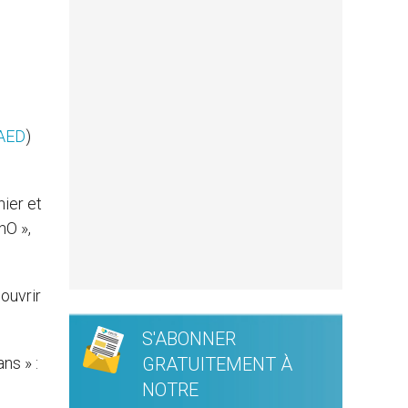
AED
)
hier et
hO »,
ouvrir
S'ABONNER
ns » :
GRATUITEMENT À
NOTRE