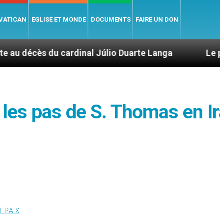
 VATICAN
EGLISE ET MONDE
DOCUMENTS
FAIRE UN DON
ardinal Júlio Duarte Langa
Le pape Léon XIV é
r les pas de S. Thomas en Ir
T PAIX