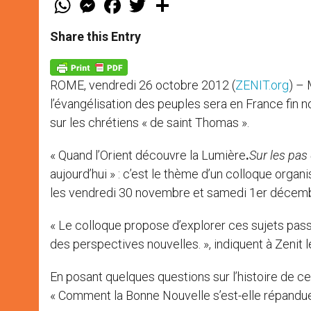
h
e
a
w
h
a
s
c
i
a
t
s
e
t
r
Share this Entry
s
e
b
t
e
A
n
o
e
p
g
o
r
p
e
k
ROME, vendredi 26 octobre 2012 (
ZENIT.org
) – 
r
l’évangélisation des peuples sera en France fin n
sur les chrétiens « de saint Thomas ».
« Quand l’Orient découvre la Lumière
.
Sur les pas 
aujourd’hui » : c’est le thème d’un colloque organi
les vendredi 30 novembre et samedi 1er décem
« Le colloque propose d’explorer ces sujets pas
des perspectives nouvelles. », indiquent à Zenit 
En posant quelques questions sur l’histoire de ce
« Comment la Bonne Nouvelle s’est-elle répandue