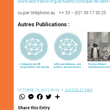
www.aed-france.org/actualite/colloque-de-laed-
ou par téléphone au : ++ 33 – (0)1 39 17 30 25
Autres Publications :
L'intégrale des 58
Lettre aux évêques, aux
Thomas d’Aquin :
"propositions" du synode
prêtres, aux personnes
révolutionnaire et 
consacrées et aux
fidèles de l'Église
catholique en Chine
OCTOBRE 26, 2012 00:00
JUSTICE ET PAIX
W
M
F
T
S
h
e
a
w
h
a
s
c
i
a
t
s
e
t
r
Share this Entry