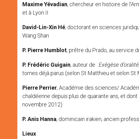
Maxime Yévadian
, chercheur en histoire de l’A
et à Lyon II
David-Lin-Xin Hé
, doctorant en sciences juridiq
Wang Shan
P. Pierre Humblot
, prêtre du Prado, au service 
P. Frédéric Guigain
, auteur de :
Exégèse d’oralité
tomes déjà parus (selon St Matthieu et selon St
Pierre Perrier
, Académie des sciences/ Académi
chaldéenne depuis plus de quarante ans, et dont le
novembre 2012)
P. Anis Hanna
, dominicain irakien, ancien profes
Lieux
: