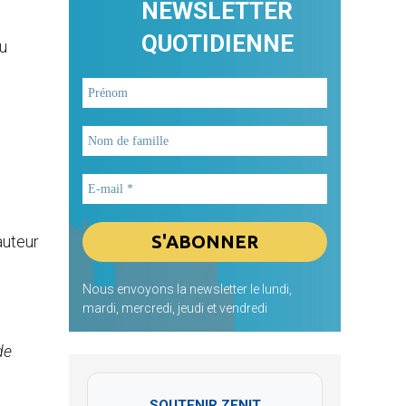
NEWSLETTER
QUOTIDIENNE
du
auteur
Nous envoyons la newsletter le lundi,
mardi, mercredi, jeudi et vendredi
de
SOUTENIR ZENIT