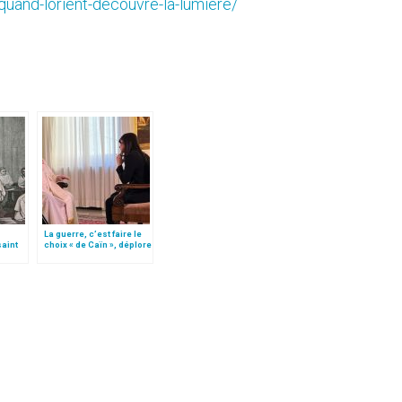
quand-lorient-decouvre-la-lumiere/
La guerre, c’est faire le
saint
choix « de Caïn », déplore
le pape François