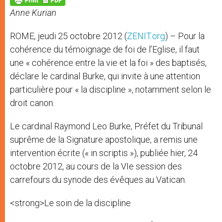
p
e
k
Anne Kurian
r
ROME, jeudi 25 octobre 2012 (
ZENIT.org
) – Pour la
cohérence du témoignage de foi de l’Eglise, il faut
une « cohérence entre la vie et la foi » des baptisés,
déclare le cardinal Burke, qui invite à une attention
particulière pour « la discipline », notamment selon le
droit canon.
Le cardinal Raymond Leo Burke, Préfet du Tribunal
suprême de la Signature apostolique, a remis une
intervention écrite (« in scriptis »), publiée hier, 24
octobre 2012, au cours de la VIe session des
carrefours du synode des évêques au Vatican.
<strong>Le soin de la discipline