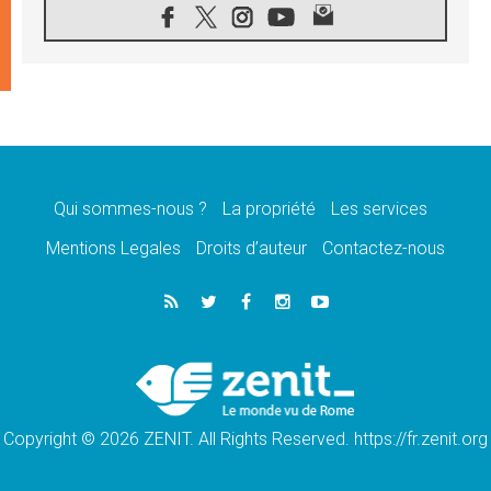
08.08.2026
Signis 2026, donner la parole aux religieuses
catholiques
08.08.2026
Au Bangladesh, l'Église accompagne les
Dalits sur le chemin de la dignité
07.08.2026
Philippines: le vicariat apostolique de
Calapan devient un diocèse
Qui sommes-nous ?
La propriété
Les services
07.08.2026
Congo-Brazzaville: le 15 août, entre solennité
Mentions Legales
Droits d’auteur
Contactez-nous
de l'Assomption et mémoire nationale
07.08.2026
«La paix commence par l'empathie» estime
le cardinal Parolin
07.08.2026
En Colombie, «la paix ne s'achète pas avec
une signature»
Copyright © 2026 ZENIT. All Rights Reserved. https://fr.zenit.org