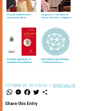
Procès matrimonial :
La guerre, c’est faire le
instruction de la
choix « de Caïn », déplore
Congrégation pour
le pape François
l'éducation catholique
Veritatis gaudium, la
Exhortation apostolique
nouvelle Constitution
« Verbum Domini »
pour les études
ecclésiastiques
OCTOBRE 25, 2012 00:00
SPIRITUALITÉ
W
M
F
T
S
h
e
a
w
h
a
s
c
i
a
t
s
e
t
r
Share this Entry
s
e
b
t
e
A
n
o
e