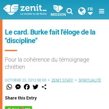
FR
MISSION
Le card. Burke fait l'éloge de la
"discipline"
Pour la cohérence du témoignage
chrétien
OCTOBRE 25, 2012 00:00
ZENIT STAFF
SPIRITUALITÉ
W
M
F
T
S
h
e
a
w
h
a
s
c
i
a
t
s
e
t
r
Share this Entry
s
e
b
t
e
A
n
o
e
p
g
o
r