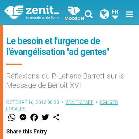
FR
MISSION
Le besoin et l'urgence de
l'évangélisation "ad gentes"
Réflexions du P. Lehane Barrett sur le
Message de Benoît XVI
OCTOBRE 16, 2012 00:00
ZENIT STAFF
EGLISES
LOCALES
W
M
F
T
S
h
e
a
w
h
a
s
c
i
a
t
s
e
t
r
Share this Entry
s
e
b
t
e