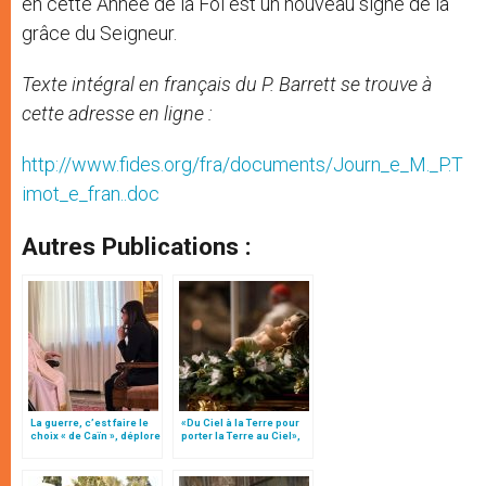
en cette Année de la Foi est un nouveau signe de la
grâce du Seigneur.
Texte intégral en français du P. Barrett se trouve à
cette adresse en ligne :
http://www.fides.org/fra/documents/Journ_e_M._P.T
imot_e_fran..doc
Autres Publications :
La guerre, c’est faire le
«Du Ciel à la Terre pour
choix « de Caïn », déplore
porter la Terre au Ciel»,
le pape François
par Mgr Francesco Follo