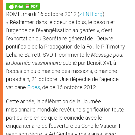
A
n
o
e
p
g
o
r
p
e
k
ROME, mardi 16 octobre 2012 (
ZENIT.org
) –
r
« Réaffirmer, dans le coeur de tous, le besoin et
l’urgence de l’évangélisation
ad gentes
», c’est
l’exhortation du Secrétaire général de l’Oeuvre
pontificale de la Propagation de la Foi, le P. Timothy
Lehane Barrett, SVD. Il commente le
Message pour
la Journée missionnaire
publié par Benoît XVI, à
l’occasion du dimanche des missions, dimanche
proochain, 21 octobre. Une dépêche de l’agence
vaticane
Fides
, de ce 16 octobre 2012.
Cette année, la célébration de la Journée
missionnaire mondiale revêt une signification toute
particulière en ce qu’elle coïncide avec le
cinquantenaire de l’ouverture du Concile Vatican II,
avec son décret « Ad Gentes », mais aussi avec