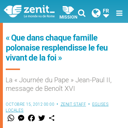
FR
MISSION
« Que dans chaque famille
polonaise resplendisse le feu
vivant de la foi »
La « Journée du Pape » Jean-Paul II,
message de Benoît XVI
OCTOBRE 15, 2012 00:00
ZENIT STAFF
EGLISES
LOCALES
W
M
F
T
S
h
e
a
w
h
a
s
c
i
a