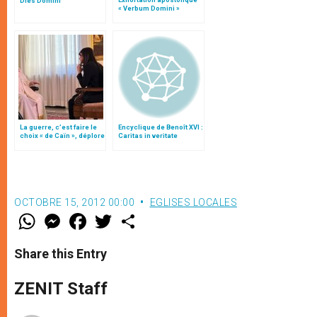
Dies Domini
« Verbum Domini »
La guerre, c’est faire le
Encyclique de Benoît XVI :
choix « de Caïn », déplore
Caritas in veritate
le pape François
OCTOBRE 15, 2012 00:00
EGLISES LOCALES
W
M
F
T
S
h
e
a
w
h
a
s
c
i
a
t
s
e
t
r
Share this Entry
s
e
b
t
e
A
n
o
e
p
g
o
r
ZENIT Staff
p
e
k
r