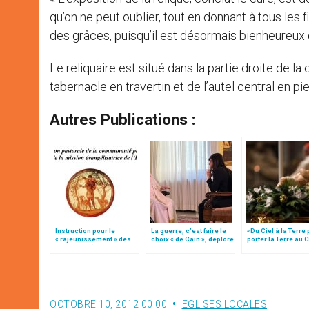
qu’on ne peut oublier, tout en donnant à tous les
des grâces, puisqu’il est désormais bienheureux e
Le reliquaire est situé dans la partie droite de 
tabernacle en travertin et de l’autel central en pi
Autres Publications :
Instruction pour le
La guerre, c’est faire le
«Du Ciel à la Terre
« rajeunissement » des
choix « de Caïn », déplore
porter la Terre au C
paroisses (texte
le pape François
par Mgr Francesco 
intégral)
OCTOBRE 10, 2012 00:00
EGLISES LOCALES