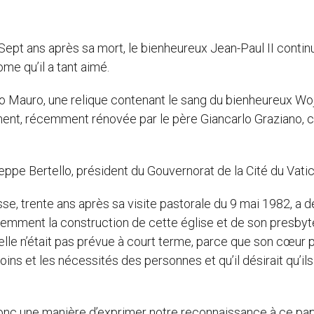
 Sept ans après sa mort, le bienheureux Jean-Paul II contin
me qu’il a tant aimé.
o Mauro, une relique contenant le sang du bienheureux Woj
ment, récemment rénovée par le père Giancarlo Graziano, 
seppe Bertello, président du Gouvernorat de la Cité du Vatic
sse, trente ans après sa visite pastorale du 9 mai 1982, a 
 ardemment la construction de cette église et de son presby
’elle n’était pas prévue à court terme, parce que son cœur p
ins et les nécessités des personnes et qu’il désirait qu’ils
st donc une manière d’exprimer notre reconnaissance à ce pa