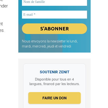
ander
nt
es.
Nous envoyons la newsletter le lundi,
mardi, mercredi, jeudi et vendredi
SOUTENIR ZENIT
Disponible pour tous en 4
langues, financé par les lecteurs.
FAIRE UN DON