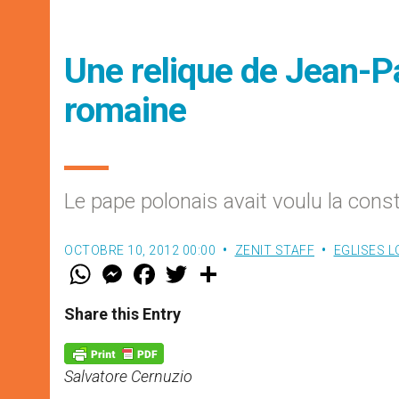
Une relique de Jean-Pa
romaine
Le pape polonais avait voulu la const
OCTOBRE 10, 2012 00:00
ZENIT STAFF
EGLISES 
W
M
F
T
S
h
e
a
w
h
a
s
c
i
a
t
s
e
t
r
Share this Entry
s
e
b
t
e
A
n
o
e
p
g
o
r
p
e
k
Salvatore Cernuzio
r