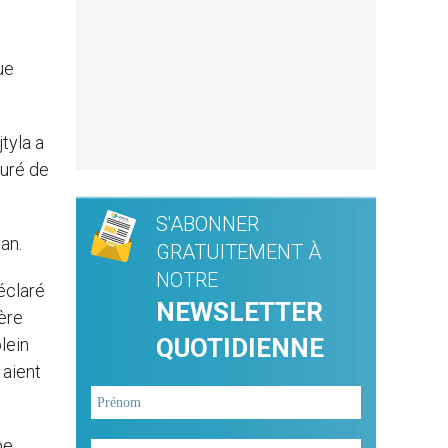
ue
tyla a
curé de
S'ABONNER
an.
GRATUITEMENT À
NOTRE
déclaré
NEWSLETTER
tère
QUOTIDIENNE
lein
 aient
pe