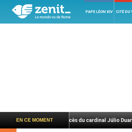
PAPE LÉON XIV
CITÉ DU
 suite au décès du cardinal Júlio Duarte Langa
EN CE MOMENT