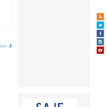
tion »