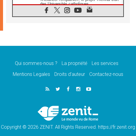
des Universités catholiques
08.08.2026
Signis 2026, donner la parole aux religieuses
catholiques
08.08.2026
Au Bangladesh, l'Église accompagne les
Dalits sur le chemin de la dignité
07.08.2026
Philippines: le vicariat apostolique de
Calapan devient un diocèse
Qui sommes-nous ?
La propriété
Les services
07.08.2026
Congo-Brazzaville: le 15 août, entre solennité
Mentions Legales
Droits d’auteur
Contactez-nous
de l'Assomption et mémoire nationale
07.08.2026
«La paix commence par l'empathie» estime
le cardinal Parolin
07.08.2026
En Colombie, «la paix ne s'achète pas avec
une signature»
Copyright © 2026 ZENIT. All Rights Reserved. https://fr.zenit.org