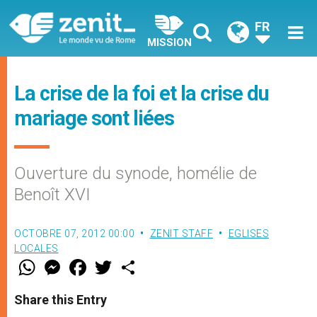
FR
MISSION
La crise de la foi et la crise du
mariage sont liées
Ouverture du synode, homélie de
Benoît XVI
OCTOBRE 07, 2012 00:00
ZENIT STAFF
EGLISES
LOCALES
W
M
F
T
S
h
e
a
w
h
a
s
c
i
a
t
s
e
t
r
Share this Entry
s
e
b
t
e