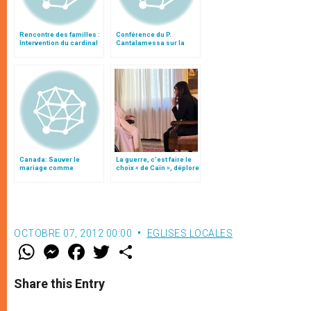
Rencontre des familles :
Conférence du P.
Intervention du cardinal
Cantalamessa sur la
Ouellet
famille
Canada: Sauver le
La guerre, c’est faire le
mariage comme
choix « de Caïn », déplore
institution fondamentale
le pape François
reconnue par l'État
OCTOBRE 07, 2012 00:00
EGLISES LOCALES
W
M
F
T
S
h
e
a
w
h
a
s
c
i
a
t
s
e
t
r
Share this Entry
s
e
b
t
e
A
n
o
e