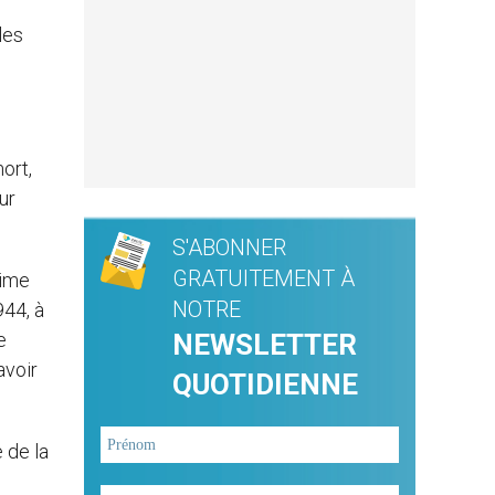
les
ort,
ur
S'ABONNER
GRATUITEMENT À
gime
NOTRE
944, à
e
NEWSLETTER
avoir
QUOTIDIENNE
 de la