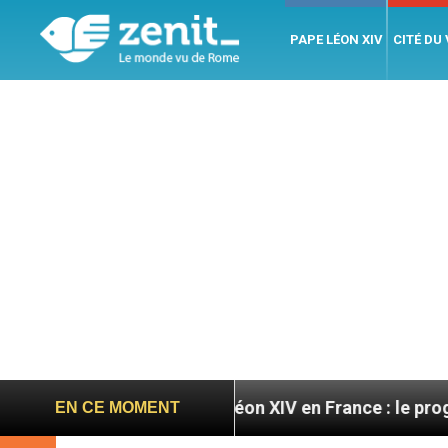
PAPE LÉON XIV
CITÉ DU
toires
Léon XIV en France : le programme détaill
EN CE MOMENT