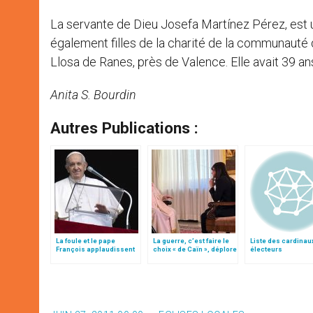
La servante de Dieu Josefa Martínez Pérez, est 
également filles de la charité de la communauté de
Llosa de Ranes, près de Valence. Elle avait 39 an
Anita S. Bourdin
Autres Publications :
La foule et le pape
La guerre, c’est faire le
Liste des cardinau
François applaudissent
choix « de Caïn », déplore
électeurs
16 nouveaux bienheureux
le pape François
espagnols