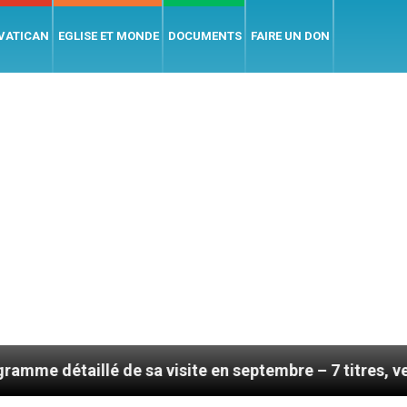
 VATICAN
EGLISE ET MONDE
DOCUMENTS
FAIRE UN DON
é de sa visite en septembre – 7 titres, vendredi 7 aoû