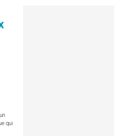
x
 un
ue qui