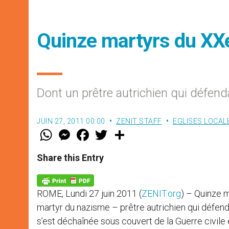
Quinze martyrs du XXe
Dont un prêtre autrichien qui défendai
JUIN 27, 2011 00:00
ZENIT STAFF
EGLISES LOCAL
W
M
F
T
S
h
e
a
w
h
a
s
c
i
a
t
s
e
t
r
Share this Entry
s
e
b
t
e
A
n
o
e
p
g
o
r
p
e
k
ROME, Lundi 27 juin 2011 (
ZENIT.org
) – Quinze m
r
martyr du nazisme – prêtre autrichien qui défenda
s’est déchaînée sous couvert de la Guerre civile