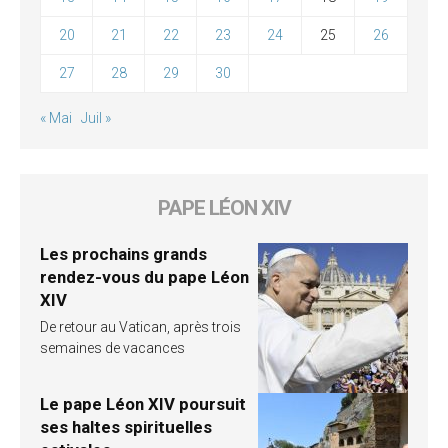
20
21
22
23
24
25
26
27
28
29
30
« Mai
Juil »
PAPE LÉON XIV
Les prochains grands
rendez-vous du pape Léon
XIV
De retour au Vatican, après trois
semaines de vacances
Le pape Léon XIV poursuit
ses haltes spirituelles