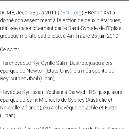
ROME, Jeudi 23 juin 2011 (
ZENIT.org
) –Benoît XVI a
donné son assentiment à l'élection de deux hiérarques,
réalisée canoniquement par le Saint-Synode de l'Eglise
grecque-melkite catholique, à Aïn-Traz le 25 juin 2010.
Ce sont :
- l'archevêque Kyr Cyrille Salim Bustros, jusqu'alors
éparque de Newton (Etats-Unis), élu métropolite de
Beyrouth et Jbeil (Liban);
- l'évêque Kyr Issam Youhanna Darwich, B.S., jusqu'alors
éparque de Saint Michael's de Sydney (Australie et
Nouvelle-Zélande), élu archevêque de Zahlé et Furzol
(Liban).
En date du 15 juin 2011, sur proposition du Saint-Synode