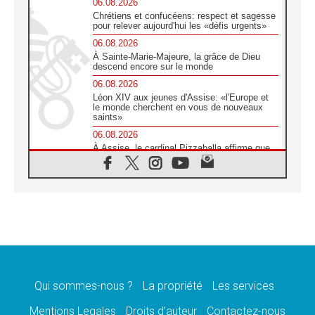
06.08.2026
Chrétiens et confucéens: respect et sagesse
pour relever aujourd'hui les «défis urgents»
06.08.2026
À Sainte-Marie-Majeure, la grâce de Dieu
descend encore sur le monde
06.08.2026
Léon XIV aux jeunes d'Assise: «l'Europe et
le monde cherchent en vous de nouveaux
saints»
06.08.2026
À Assise, le cardinal Pizzaballa affirme que
«les chrétiens veulent la paix»
06.08.2026
Au Mexique, le cardinal Parolin invite à être
aux côtés des marginalisées
06.08.2026
À Assise, le Pape invite les jeunes à
«construire la civilisation de l'amour»
05.08.2026
La visite du Pape en Argentine portera «un
message de paix et de dignité humaine»
Qui sommes-nous ?
La propriété
Les services
05.08.2026
Mentions Legales
Droits d’auteur
Contactez-nous
«La visite du Pape en Uruguay renforcera