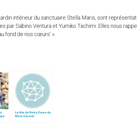
 jardin intérieur du sanctuaire Stella Maris, sont représenta
ées par Sabino Ventura et Yumiko Tachimi. Elles nous rappe
e au fond de nos cœurs’ ».
nt
La fête de Notre Dame du
ape
Mont-Carmel