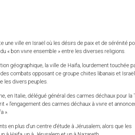
te une ville en Israël où les désirs de paix et de sérénité po
du « bon vivre ensemble » entre les diverses religions.
tion géographique, la ville de Haïfa, lourdement touchée p
rs des combats opposant ce groupe chiites libanais et Israël
e les divers peuples.
one, en Italie, délégué général des carmes déchaux pour la 
crit « l’engagement des carmes déchaux à vivre et annonce
a ».
ts en plus d’un centre d’étude à Jérusalem; alors que les
n à Haïfa, un à Jérusalem et un à Nazareth.