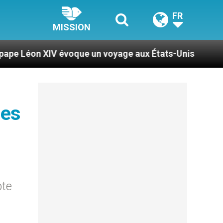
FR
MISSION
 évoque un voyage aux États-Unis
Le pape Léon
mes
pte