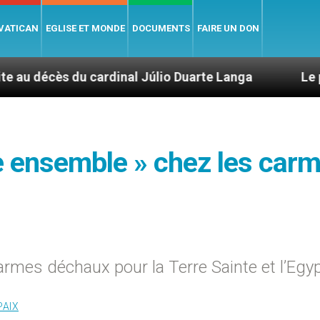
 VATICAN
EGLISE ET MONDE
DOCUMENTS
FAIRE UN DON
 cardinal Júlio Duarte Langa
Le pape Léon XIV
re ensemble » chez les car
armes déchaux pour la Terre Sainte et l’Egy
PAIX