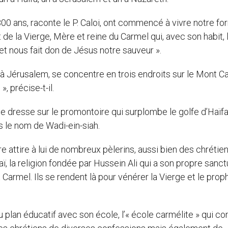
 800 ans, raconte le P. Caloi, ont commencé à vivre notre fo
t de la Vierge, Mère et reine du Carmel qui, avec son habit, 
et nous fait don de Jésus notre sauveur ».
à Jérusalem, se concentre en trois endroits sur le Mont Ca
, précise-t-il.
se dresse sur le promontoire qui surplombe le golfe d’Haïfa,
s le nom de Wadi-ein-siah.
e attire à lui de nombreux pèlerins, aussi bien des chrétie
, la religion fondée par Hussein Ali qui a son propre sanct
Carmel. Ils se rendent là pour vénérer la Vierge et le prop
au plan éducatif avec son école, l’« école carmélite » qui c