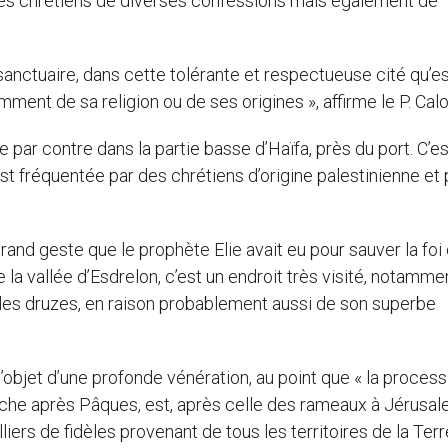
des chrétiens de diverses confessions mais également de
anctuaire, dans cette tolérante et respectueuse cité qu’e
ment de sa religion ou de ses origines », affirme le P. Calo
e par contre dans la partie basse d’Haïfa, près du port. C’es
 est fréquentée par des chrétiens d’origine palestinienne et
 grand geste que le prophète Elie avait eu pour sauver la foi
 la vallée d’Esdrelon, c’est un endroit très visité, notamme
, les druzes, en raison probablement aussi de son superbe
t l’objet d’une profonde vénération, au point que « la proces
nche après Pâques, est, après celle des rameaux à Jérusale
liers de fidèles provenant de tous les territoires de la Terr