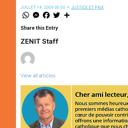
JUILLET 14, 2009 00:00
JUSTICE ET PAIX
W
M
F
T
S
h
e
a
w
h
a
s
c
i
a
t
s
e
t
r
Share this Entry
s
e
b
t
e
A
n
o
e
p
g
o
r
ZENIT Staff
p
e
k
r
View all articles