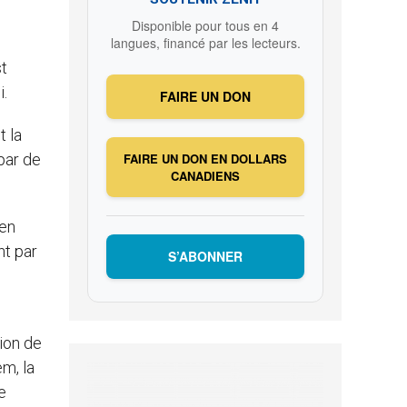
Disponible pour tous en 4
langues, financé par les lecteurs.
st
i.
FAIRE UN DON
t la
 par de
FAIRE UN DON EN DOLLARS
CANADIENS
 en
nt par
S’ABONNER
sion de
m, la
e