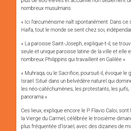
plus de 800 élèves et accueille non seulement 
nombreux musulmans.
« Ici l’œcuménisme naît spontanément. Dans ce s
Haïfa, tout le monde se sent chez soi, indépendam
« La paroisse Saint-Joseph, explique-t-il, se trouv
seule et unique paroisse latine de la ville et elle
nombreux Philippins qui travaillent en Galilée ».
« Muhraqa, ou le Sacrifice, poursuit-il, évoque le
Israël. Situé dans un belvédère naturel qui domine
les néo-catéchumènes, les protestants, les juifs
panorama ».
Ces lieux, explique encore le P. Flavio Caloi, son
la Vierge du Carmel, célébrée le troisième dima
plus fréquentée d’Israël, avec des dizaines de mil