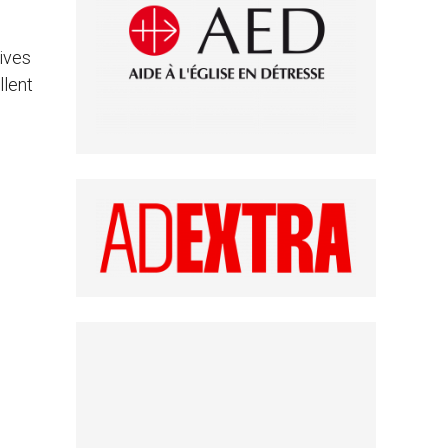
tives
llent