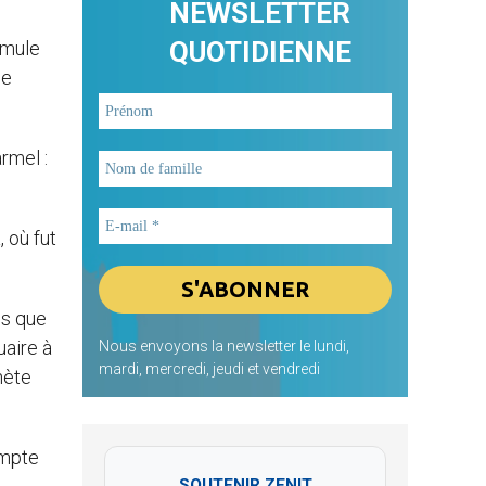
NEWSLETTER
QUOTIDIENNE
rmule
le
rmel :
 où fut
ns que
uaire à
Nous envoyons la newsletter le lundi,
mardi, mercredi, jeudi et vendredi
hète
ompte
SOUTENIR ZENIT