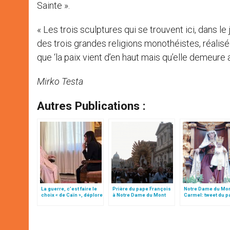
Sainte ».
« Les trois sculptures qui se trouvent ici, dans le
des trois grandes religions monothéistes, réalis
que ‘la paix vient d’en haut mais qu’elle demeur
Mirko Testa
Autres Publications :
La guerre, c’est faire le
Prière du pape François
Notre Dame du Mo
choix « de Caïn », déplore
à Notre Dame du Mont
Carmel: tweet du p
le pape François
Carmel: « Mère! »
François