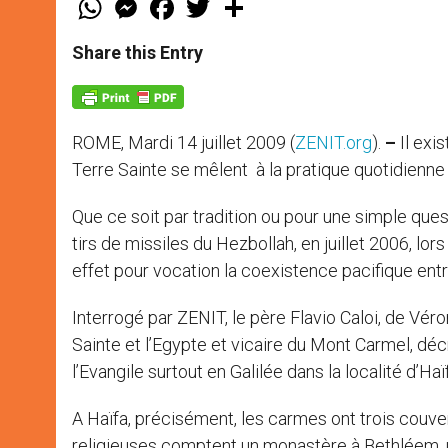
h
e
a
w
h
a
s
c
i
a
t
s
e
t
r
Share this Entry
s
e
b
t
e
A
n
o
e
p
g
o
r
p
e
k
r
ROME, Mardi 14 juillet 2009
(
ZENIT.org
).
–
Il exis
Terre Sainte se mêlent à la pratique quotidienne 
Que ce soit par tradition ou pour une simple ques
tirs de missiles du Hezbollah, en juillet 2006, lo
effet pour vocation la coexistence pacifique entr
Interrogé par ZENIT, le père Flavio Caloi, de Vér
Sainte et l’Egypte et vicaire du Mont Carmel, dé
l’Evangile surtout en Galilée dans la localité d’Haïf
A Haïfa, précisément, les carmes ont trois couven
religieuses comptent un monastère à Bethléem, u