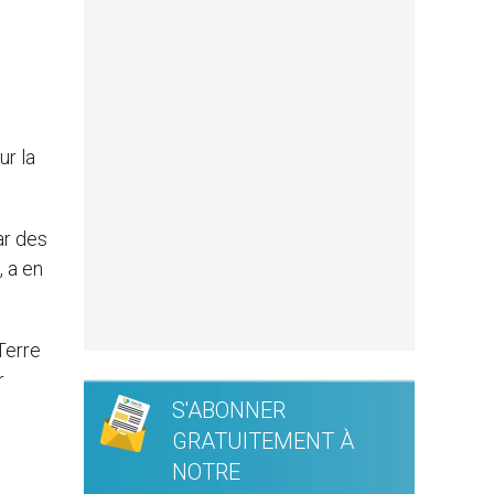
ur la
ar des
, a en
Terre
r
S'ABONNER
GRATUITEMENT À
NOTRE