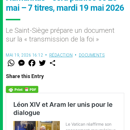
mai – 7 titres, mardi 19 mai 2026
Le Saint-Siège prépare un document
sur la « transmission de la foi »
MAI 19, 2026 16:12
RÉDACTION
DOCUMENTS
W
M
F
T
S
h
e
a
w
h
a
s
c
i
a
t
s
e
t
r
Share this Entry
s
e
b
t
e
A
n
o
e
p
g
o
r
p
e
k
r