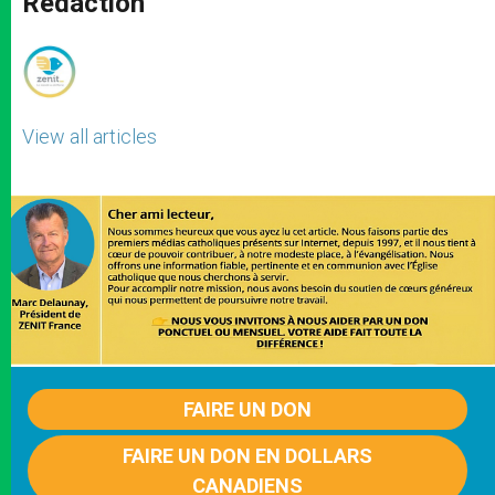
Rédaction
p
e
k
r
View all articles
FAIRE UN DON
FAIRE UN DON EN DOLLARS
CANADIENS