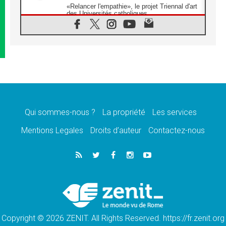
«Relancer l'empathie», le projet Triennal d'art
des Universités catholiques
08.08.2026
Signis 2026, donner la parole aux religieuses
catholiques
08.08.2026
Au Bangladesh, l'Église accompagne les
Dalits sur le chemin de la dignité
07.08.2026
Philippines: le vicariat apostolique de
Calapan devient un diocèse
Qui sommes-nous ?
La propriété
Les services
07.08.2026
Congo-Brazzaville: le 15 août, entre solennité
Mentions Legales
Droits d’auteur
Contactez-nous
de l'Assomption et mémoire nationale
07.08.2026
«La paix commence par l'empathie» estime
le cardinal Parolin
07.08.2026
En Colombie, «la paix ne s'achète pas avec
une signature»
Copyright © 2026 ZENIT. All Rights Reserved. https://fr.zenit.org