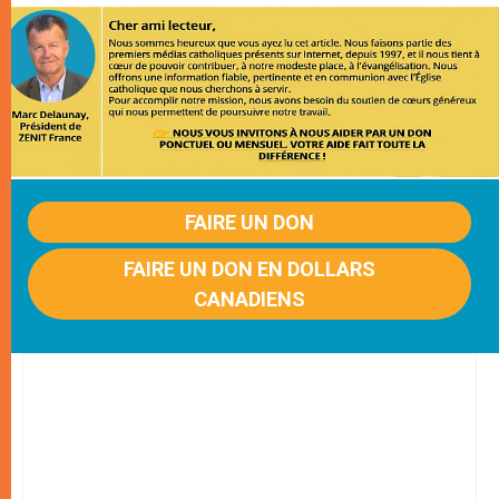
FAIRE UN DON
FAIRE UN DON EN DOLLARS
CANADIENS