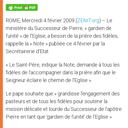
A
n
o
e
p
g
o
r
p
e
k
r
ROME, Mercredi 4 février 2009 (
ZENIT.org
) – Le
ministère du Successeur de Pierre, « gardien de
l’unité » de l’Eglise, a besoin de la prière des fidèles,
rappelle la « Note » publiée ce 4 février par la
Secrétairerie d’Etat.
« Le Saint-Père, indique la Note, demande à tous les
fidèles de l’accompagner dans la prière afin que le
Seigneur éclaire le chemin de l’Eglise ».
Le pape souhaite que « grandisse l’engagement des
pasteurs et de tous les fidèles pour soutenir la
mission délicate et lourde du Successeur de l’apôtre
Pierre en tant que ‘gardien de l’unité’ de l’Eglise ».