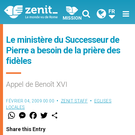
FR
MISSION
Le ministère du Successeur de
Pierre a besoin de la prière des
fidèles
Appel de Benoît XVI
FÉVRIER 04, 2009 00:00
ZENIT STAFF
EGLISES
LOCALES
W
M
F
T
S
h
e
a
w
h
a
s
c
i
a
t
s
e
t
r
Share this Entry
s
e
b
t
e