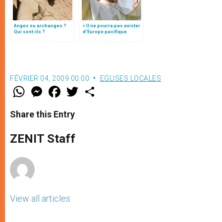
Anges ou archanges ?
« Il ne pourra pas exister
Qui sont-ils ?
d’Europe pacifique
sans… »: l’Ukraine, dans
la vision de Jean-Paul II
FÉVRIER 04, 2009 00:00
EGLISES LOCALES
W
M
F
T
S
h
e
a
w
h
a
s
c
i
a
t
s
e
t
r
Share this Entry
s
e
b
t
e
A
n
o
e
p
g
o
r
ZENIT Staff
p
e
k
r
View all articles