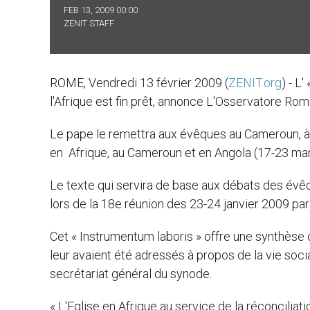
FEB 13, 2009 00:00
ZENIT STAFF
ROME, Vendredi 13 février 2009 (
ZENIT.org
) - L
l'Afrique est fin prêt, annonce L'Osservatore Rom
Le pape le remettra aux évêques au Cameroun, à
en Afrique, au Cameroun et en Angola (17-23 ma
Le texte qui servira de base aux débats des évê
lors de la 18e réunion des 23-24 janvier 2009 par
Cet « Instrumentum laboris » offre une synthèse
leur avaient été adressés à propos de la vie soc
secrétariat général du synode.
« L'Eglise en Afrique au service de la réconciliati