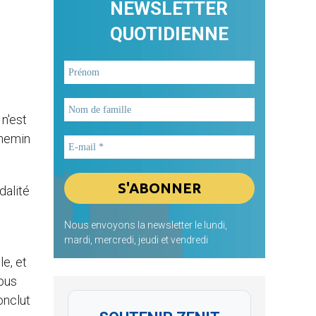
NEWSLETTER
QUOTIDIENNE
 n'est
chemin
dalité
Nous envoyons la newsletter le lundi,
mardi, mercredi, jeudi et vendredi
e, et
nous
conclut