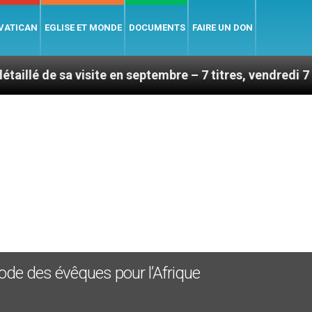
 VATICAN
EGLISE ET MONDE
DOCUMENTS
FAIRE UN DON
a visite en septembre – 7 titres, vendredi 7 août 2026
ynode des évêques pour l’Afrique