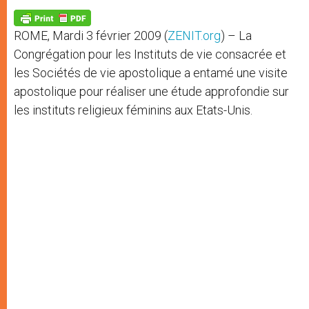
A
n
o
e
p
g
o
r
p
e
k
ROME, Mardi 3 février 2009 (
ZENIT.org
) – La
r
Congrégation pour les Instituts de vie consacrée et
les Sociétés de vie apostolique a entamé une visite
apostolique pour réaliser une étude approfondie sur
les instituts religieux féminins aux Etats-Unis.