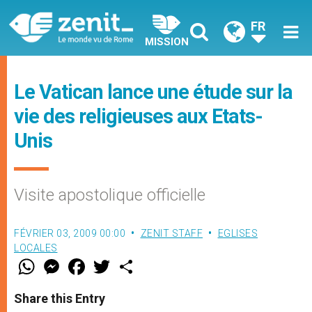
FR
MISSION
Le Vatican lance une étude sur la
vie des religieuses aux Etats-
Unis
Visite apostolique officielle
FÉVRIER 03, 2009 00:00
ZENIT STAFF
EGLISES
LOCALES
W
M
F
T
S
h
e
a
w
h
a
s
c
i
a
t
s
e
t
r
Share this Entry
s
e
b
t
e