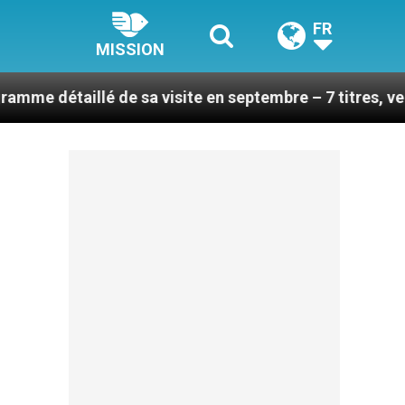
FR
MISSION
lé de sa visite en septembre – 7 titres, vendredi 7 aoû