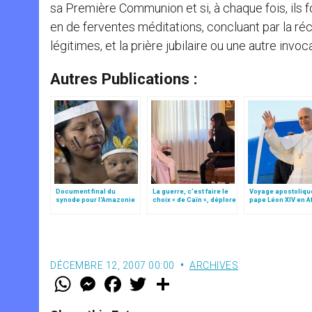
sa Première Communion et si, à chaque fois, ils 
en de ferventes méditations, concluant par la ré
légitimes, et la prière jubilaire ou une autre invoc
Autres Publications :
Document final du
La guerre, c’est faire le
Voyage apostoliqu
synode pour l'Amazonie
choix « de Caïn », déplore
pape Léon XIV en A
en français: traduction
le pape François
non officielle
DÉCEMBRE 12, 2007 00:00
ARCHIVES
W
M
F
T
S
h
e
a
w
h
a
s
c
i
a
t
s
e
t
r