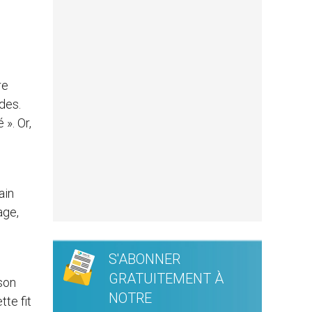
re
des.
 ». Or,
ain
age,
S'ABONNER
GRATUITEMENT À
ison
NOTRE
tte fit