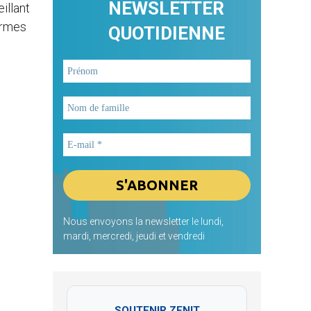
NEWSLETTER
illant
ormes
QUOTIDIENNE
Nous envoyons la newsletter le lundi,
mardi, mercredi, jeudi et vendredi
SOUTENIR ZENIT