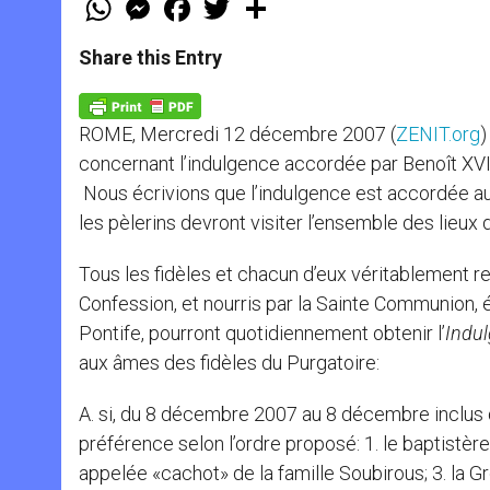
h
e
a
w
h
a
s
c
i
a
t
s
e
t
r
Share this Entry
s
e
b
t
e
A
n
o
e
p
g
o
r
p
e
k
ROME, Mercredi 12 décembre 2007 (
ZENIT.org
)
r
concernant l’indulgence accordée par Benoît XVI
Nous écrivions que l’indulgence est accordée aux p
les pèlerins devront visiter l’ensemble des lieux d
Tous les fidèles et chacun d’eux véritablement re
Confession, et nourris par la Sainte Communion, é
Pontife, pourront quotidiennement obtenir l’
Indul
aux âmes des fidèles du Purgatoire:
A. si, du 8 décembre 2007 au 8 décembre inclus d
préférence selon l’ordre proposé: 1. le baptistère
appelée «cachot» de la famille Soubirous; 3. la Gr