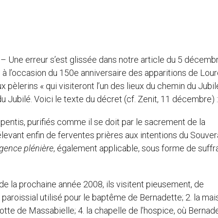
 – Une erreur s’est glissée dans notre article du 5 décemb
 à l’occasion du 150e anniversaire des apparitions de Lour
èlerins « qui visiteront l’un des lieux du chemin du Jubilé
u Jubilé. Voici le texte du décret (cf. Zenit, 11 décembre) :
pentis, purifiés comme il se doit par le sacrement de la
levant enfin de ferventes prières aux intentions du Souver
gence plénière
, également applicable, sous forme de suffr
e la prochaine année 2008, ils visitent pieusement, de
 paroissial utilisé pour le baptême de Bernadette; 2. la ma
otte de Massabielle; 4. la chapelle de l’hospice, où Bernade