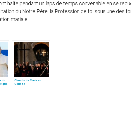
font halte pendant un laps de temps convenable en se recue
citation du Notre Père, la Profession de foi sous une des f
ation mariale.
e du
Chemin de Croix au
frique
Colisée