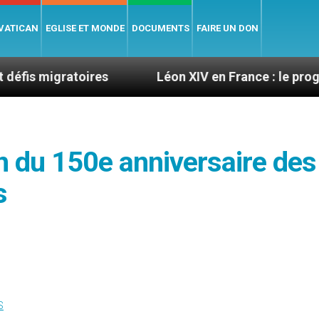
 VATICAN
EGLISE ET MONDE
DOCUMENTS
FAIRE UN DON
toires
Léon XIV en France : le programme détail
n du 150e anniversaire des
s
S