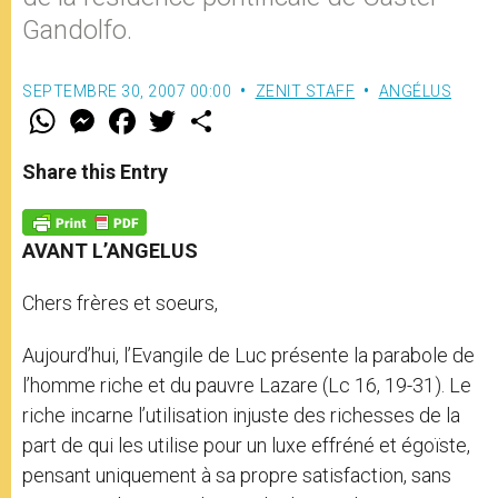
Gandolfo.
SEPTEMBRE 30, 2007 00:00
ZENIT STAFF
ANGÉLUS
W
M
F
T
S
h
e
a
w
h
a
s
c
i
a
t
s
e
t
r
Share this Entry
s
e
b
t
e
A
n
o
e
p
g
o
r
p
e
k
AVANT L’ANGELUS
r
Chers frères et soeurs,
Aujourd’hui, l’Evangile de Luc présente la parabole de
l’homme riche et du pauvre Lazare (Lc 16, 19-31). Le
riche incarne l’utilisation injuste des richesses de la
part de qui les utilise pour un luxe effréné et égoïste,
pensant uniquement à sa propre satisfaction, sans