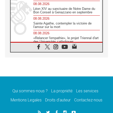
08.08.2026
Léon XIV au sanctuaire de Notre Dame du
Bon Conseil à Genazzano en septembre
08.08.2026
Sainte Agathe, contempler la victoire de
l'amour sur la mort
08.08.2026
«Relancer l'empathie», le projet Triennal d'art
des Universités catholiques
08.08.2026
Signis 2026, donner la parole aux religieuses
catholiques
08.08.2026
Au Bangladesh, l'Église accompagne les
Dalits sur le chemin de la dignité
07.08.2026
Philippines: le vicariat apostolique de
Calapan devient un diocèse
Qui sommes-nous ?
La propriété
Les services
07.08.2026
Congo-Brazzaville: le 15 août, entre solennité
Mentions Legales
Droits d’auteur
Contactez-nous
de l'Assomption et mémoire nationale
07.08.2026
«La paix commence par l'empathie» estime