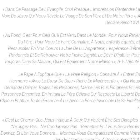
« Dans Ce Passage De L’Evangile, On A Presque L’impression D’entendre La
Voix De Jésus Qui Nous Révèle Le Visage De Son Père Et De Notre Père », A
Déclaré Benoît XVI.
« Au Fond, C’est Pour Cela Qu’Il Est Venu Dans Le Monde : Pour Nous Parler
Du Père ; Pour Nous Le Faire Connaître, À Nous, Enfants Égarés, Et
Ressusciter En Nos Cœurs La Joie De Lui Appartenir, L’espérance D’être
Pardonnés Et De Retrouver Notre Pleine Dignité, Le Désir D’habiter Pour
Toujours Dans Sa Maison, Qui Est Également Notre Maison », A-T-Il Ajouté.
Le Pape A Expliqué Que « La Vraie Religion » Consiste À « Entrer En
Harmonie » Avec Le Cœur De Dieu « Riche En Miséricorde », « Qui Nous
Demande D’aimer Toutes Les Personnes, Même Les Plus Éloignées Et Les
Personnes Ennemies, En Imitant Le Père Céleste Qui Respecte La Liberté De
Chacun Et Attire Toute Personne À Lui Avec La Force Invincible De Sa Fidélité
».
« C’est Le Chemin Que Jésus Indique À Ceux Qui Veulent Être Ses Disciples :
‘Ne Jugez Pas… Ne Condamnez Pas… Remettez Et Il Vous Sera Remis.
Donnez, Et L’on Vous Donnera…. Montrez-Vous Compatissant Comme Votre
Père Est Compatissant’ », A Déclaré Benoît XVI.