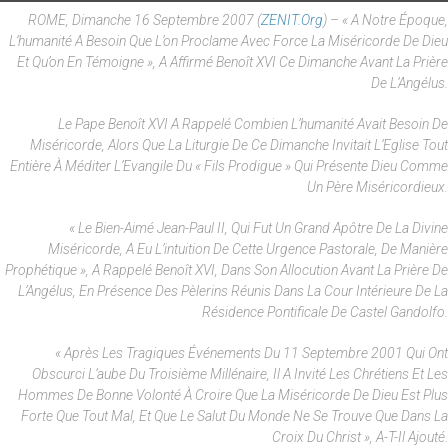
ROME, Dimanche 16 Septembre 2007 (
ZENIT.org
) – « A Notre Époque,
L’humanité A Besoin Que L’on Proclame Avec Force La Miséricorde De Dieu
Et Qu’on En Témoigne », A Affirmé Benoît XVI Ce Dimanche Avant La Prière
De L’Angélus.
Le Pape Benoît XVI A Rappelé Combien L’humanité Avait Besoin De
Miséricorde, Alors Que La Liturgie De Ce Dimanche Invitait L’Eglise Tout
Entière À Méditer L’Evangile Du « Fils Prodigue » Qui Présente Dieu Comme
Un Père Miséricordieux.
« Le Bien-Aimé Jean-Paul II, Qui Fut Un Grand Apôtre De La Divine
Miséricorde, A Eu L’intuition De Cette Urgence Pastorale, De Manière
Prophétique », A Rappelé Benoît XVI, Dans Son Allocution Avant La Prière De
L’Angélus, En Présence Des Pèlerins Réunis Dans La Cour Intérieure De La
Résidence Pontificale De Castel Gandolfo.
« Après Les Tragiques Événements Du 11 Septembre 2001 Qui Ont
Obscurci L’aube Du Troisième Millénaire, Il A Invité Les Chrétiens Et Les
Hommes De Bonne Volonté À Croire Que La Miséricorde De Dieu Est Plus
Forte Que Tout Mal, Et Que Le Salut Du Monde Ne Se Trouve Que Dans La
Croix Du Christ », A-T-Il Ajouté.