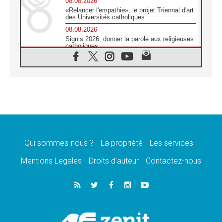
08.08.2026
«Relancer l'empathie», le projet Triennal d'art
des Universités catholiques
08.08.2026
Signis 2026, donner la parole aux religieuses
catholiques
08.08.2026
Au Bangladesh, l'Église accompagne les
Dalits sur le chemin de la dignité
07.08.2026
Philippines: le vicariat apostolique de
Calapan devient un diocèse
07.08.2026
Congo-Brazzaville: le 15 août, entre solennité
de l'Assomption et mémoire nationale
Qui sommes-nous ?
La propriété
Les services
07.08.2026
«La paix commence par l'empathie» estime
Mentions Legales
Droits d’auteur
Contactez-nous
le cardinal Parolin
07.08.2026
En Colombie, «la paix ne s'achète pas avec
une signature»
07.08.2026
Le programme du voyage apostolique du
Pape en France dévoilé