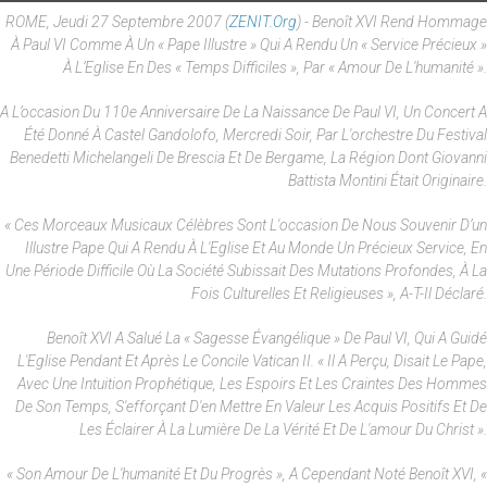
ROME, Jeudi 27 Septembre 2007 (
ZENIT.org
) - Benoît XVI Rend Hommage
À Paul VI Comme À Un « Pape Illustre » Qui A Rendu Un « Service Précieux »
À L’Eglise En Des « Temps Difficiles », Par « Amour De L'humanité ».
A L’occasion Du 110e Anniversaire De La Naissance De Paul VI, Un Concert A
Été Donné À Castel Gandolofo, Mercredi Soir, Par L'orchestre Du Festival
Benedetti Michelangeli De Brescia Et De Bergame, La Région Dont Giovanni
Battista Montini Était Originaire.
« Ces Morceaux Musicaux Célèbres Sont L'occasion De Nous Souvenir D’un
Illustre Pape Qui A Rendu À L'Eglise Et Au Monde Un Précieux Service, En
Une Période Difficile Où La Société Subissait Des Mutations Profondes, À La
Fois Culturelles Et Religieuses », A-T-Il Déclaré.
Benoît XVI A Salué La « Sagesse Évangélique » De Paul VI, Qui A Guidé
L'Eglise Pendant Et Après Le Concile Vatican II. « Il A Perçu, Disait Le Pape,
Avec Une Intuition Prophétique, Les Espoirs Et Les Craintes Des Hommes
De Son Temps, S'efforçant D'en Mettre En Valeur Les Acquis Positifs Et De
Les Éclairer À La Lumière De La Vérité Et De L'amour Du Christ ».
« Son Amour De L'humanité Et Du Progrès », A Cependant Noté Benoît XVI, «