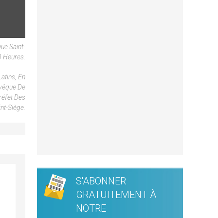
ue Saint-
0 Heures.
atins, En
evêque De
réfet Des
nt-Siège.
S'ABONNER
GRATUITEMENT À
NOTRE