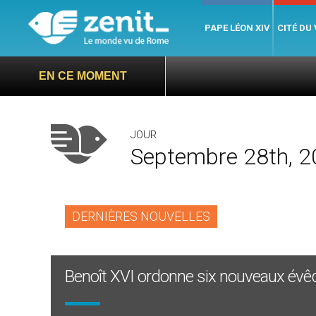
PAPE LÉON XIV
CITÉ DU
EN CE MOMENT
JOUR
Septembre 28th, 
DERNIÈRES NOUVELLES
Benoît XVI ordonne six nouveaux év