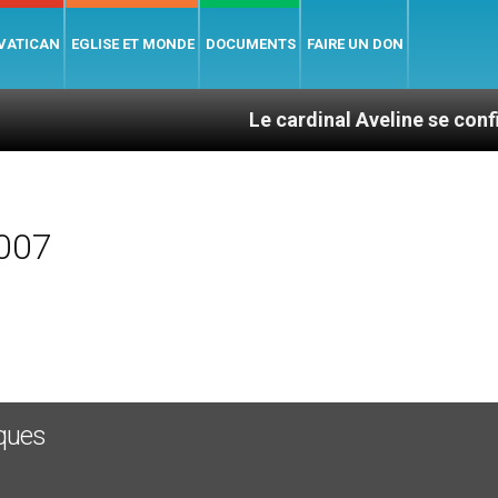
 VATICAN
EGLISE ET MONDE
DOCUMENTS
FAIRE UN DON
Le cardinal Aveline se confie : entre c
2007
êques