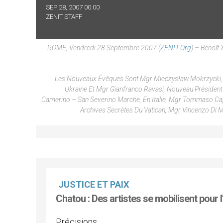
SEP 28, 2007 00:00
ZENIT STAFF
ROME, Vendredi 28 Septembre 2007 (
ZENIT.org
) – Benoît
Les Nouveaux Évêques Sont Mgr Mieczysław Mokrzycki, An
Ukraine Et Mgr Gianfranco Ravasi, Nouveau Président 
Camerino – San Severino Marche, En Italie, Mgr Tommaso Ca
Archives Secrètes Du Vatican, Mgr Vincenzo Di 
JUSTICE ET PAIX
Chatou : Des artistes se mobilisent pour l
Précisions