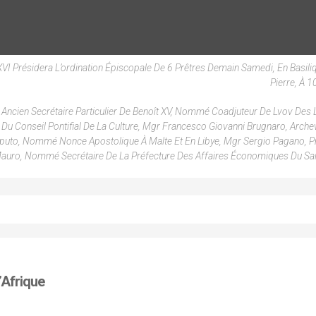
 XVI Présidera L’ordination Épiscopale De 6 Prêtres Demain Samedi, En Basiliq
Pierre, À 1
cien Secrétaire Particulier De Benoît XV, Nommé Coadjuteur De Lvov Des L
Du Conseil Pontifial De La Culture, Mgr Francesco Giovanni Brugnaro, Arch
puto, Nommé Nonce Apostolique À Malte Et En Libye, Mgr Sergio Pagano, P
Mauro, Nommé Secrétaire De La Préfecture Des Affaires Économiques Du Sai
’Afrique