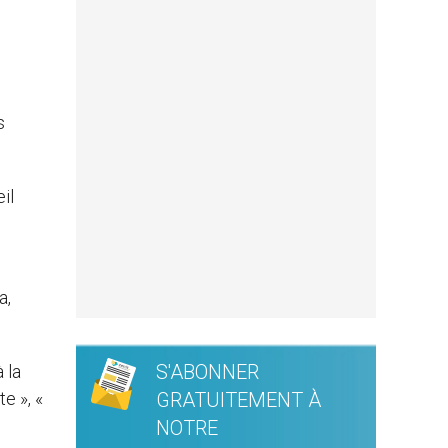
s
il
a,
S'ABONNER
 la
e », «
GRATUITEMENT À
NOTRE