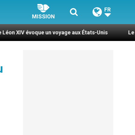
FR
MISSION
ue un voyage aux États-Unis
Le pape Léon XIV 
u