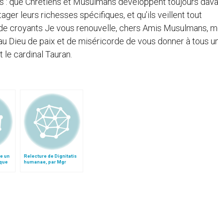
ous : que Chrétiens et Musulmans développent toujours dav
ger leurs richesses spécifiques, et qu’ils veillent tout
e de croyants Je vous renouvelle, chers Amis Musulmans, 
u Dieu de paix et de miséricorde de vous donner à tous u
t le cardinal Tauran.
re un
Relecture de Dignitatis
ique
humanae, par Mgr
card.
Minnerath