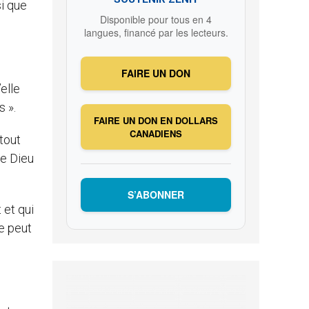
si que
Disponible pour tous en 4
langues, financé par les lecteurs.
FAIRE UN DON
elle
s ».
FAIRE UN DON EN DOLLARS
CANADIENS
 tout
de Dieu
S’ABONNER
 et qui
ne peut