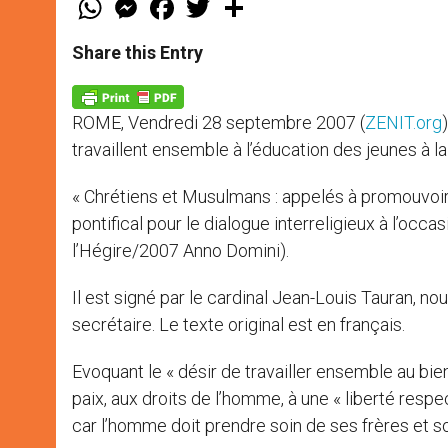
h
e
a
w
h
a
s
c
i
a
t
s
e
t
r
Share this Entry
s
e
b
t
e
A
n
o
e
p
g
o
r
p
e
k
ROME, Vendredi 28 septembre 2007 (
ZENIT.org
r
travaillent ensemble à l’éducation des jeunes à la
« Chrétiens et Musulmans : appelés à promouvoir u
pontifical pour le dialogue interreligieux à l’occas
l’Hégire/2007 Anno Domini).
Il est signé par le cardinal Jean-Louis Tauran, n
secrétaire. Le texte original est en français.
Evoquant le « désir de travailler ensemble au bie
paix, aux droits de l’homme, à une « liberté respe
car l’homme doit prendre soin de ses frères et s