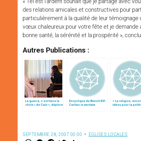
« Tel est l’ardent souhait que je partage avec v
des relations amicales et constructives pour parta
particulièrement à la qualité de leur témoignag
vœux chaleureux pour votre fête et je demande a
bonne santé, la sérénité et la prospérité », conclu
Autres Publications :
La guerre, c’est faire le
Encyclique de Benoît XVI :
« La religion, enco
choix « de Caïn », déplore
Caritas in veritate
tabou pour la polit
le pape François
française », par le 
Tauran
SEPTEMBRE 28, 2007 00:00
EGLISES LOCALES
W
M
F
T
S