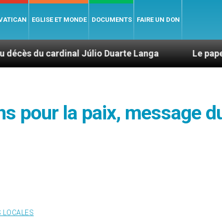
 VATICAN
EGLISE ET MONDE
DOCUMENTS
FAIRE UN DON
inal Júlio Duarte Langa
Le pape Léon XIV évoq
s pour la paix, message d
S LOCALES