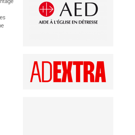
antage
mes
ne