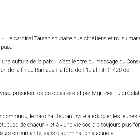
) – Le cardinal Tauran souhaite que chrétiens et musulman
 paix.
ne culture de la paix », c’est le titre du message du Conse
ion de la fin du Ramadan la fête de l’ ‘Id al-Fitr (1428 de
ouveau président de ce dicastère et par Mgr Pier Luigi Celat
n commun », le cardinal Tauran invite à éduquer les jeunes à
ctueuse de chacun » et à « une vie sociale toujours plus fort
œurs en humanité, sans discrimination aucune ».