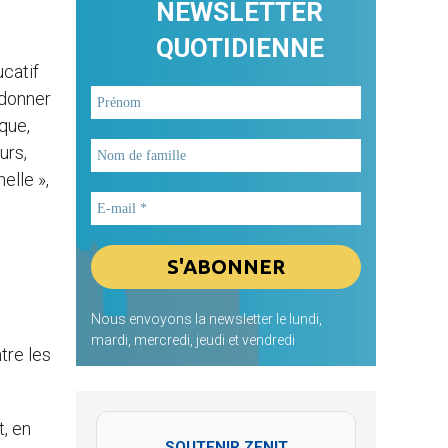
NEWSLETTER
QUOTIDIENNE
ucatif
 donner
que,
urs,
elle »,
Nous envoyons la newsletter le lundi,
mardi, mercredi, jeudi et vendredi
tre les
t, en
SOUTENIR ZENIT