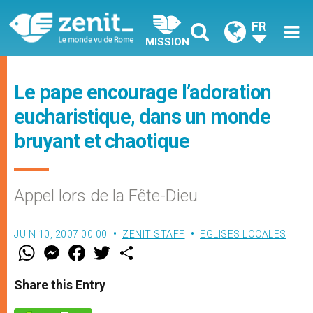
FR
MISSION
Le pape encourage l’adoration
eucharistique, dans un monde
bruyant et chaotique
Appel lors de la Fête-Dieu
JUIN 10, 2007 00:00
ZENIT STAFF
EGLISES LOCALES
W
M
F
T
S
h
e
a
w
h
a
s
c
i
a
t
s
e
t
r
Share this Entry
s
e
b
t
e
A
n
o
e