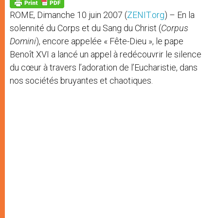
p
g
o
r
p
e
k
ROME, Dimanche 10 juin 2007 (
ZENIT.org
) – En la
r
solennité du Corps et du Sang du Christ (
Corpus
Domini
), encore appelée « Fête-Dieu », le pape
Benoît XVI a lancé un appel à redécouvrir le silence
du cœur à travers l’adoration de l’Eucharistie, dans
nos sociétés bruyantes et chaotiques.