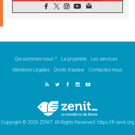
08.08.2026
Léon XIV au sanctuaire de Notre Dame du
Bon Conseil à Genazzano en septembre
08.08.2026
Léon XIV: Sainte Agathe aide à contempler
la victoire de l'amour sur la mort
08.08.2026
«Relancer l'empathie», le projet Triennal d'art
des Universités catholiques
Qui sommes-nous ?
La propriété
Les services
08.08.2026
Signis 2026, donner la parole aux religieuses
Mentions Legales
Droits d’auteur
Contactez-nous
catholiques
08.08.2026
Au Bangladesh, l'Église accompagne les
Dalits sur le chemin de la dignité
07.08.2026
Philippines: le vicariat apostolique de
Calapan devient un diocèse
Copyright © 2026 ZENIT. All Rights Reserved. https://fr.zenit.org