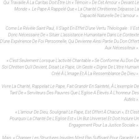
Qui Travaille À La Caritas Doit Être Un « Témoin » De Cet Amour « Devant Le
Monde ». Le Pape A Rappelé Que « La Charité Chrétienne Dépasse La
Capacité Naturelle De L’amour ».
Come Le Révèle Saint Paul, Il S’agit En Effet D’une Vertu Théologale : Il Est
Donc Nécessaire De « Situer L’assistance Humanitaire Dans Le Contexte
D’une Expérience De Foi Personnelle, Qui Devienne Ainsi Partie Du Don Offert
Aux Nécessiteux ».
« C’est Seulement Lorsque L’activité Charitable » Se Conforme Au Don De
Soi Chrétien Qu’il Devient, Disait Le Pape, Un Geste « Digne De L’être Humain
Créé À L’image Et À La Ressemblance De Dieu ».
Vivre La Charité, Rappelait Le Pape, Fait Grandir En Sainteté, À L’exemple De
Tant De « Serviteurs Des Pauvres Que L’Eglise A Élevés À L’honneur Des
Autels ».
« L’amour De Dieu, Soulignait Le Pape, Est Offert À Chacun », Et C’est
Pourquoi La Charité De L’Eglise Est « Un But Universel Et Doit Inclure Un
Engagement Pour La Justice Sociale ».
Mais, « Changer Les Structures Injustes N’est Pas Suffisant Pour Garantir Le