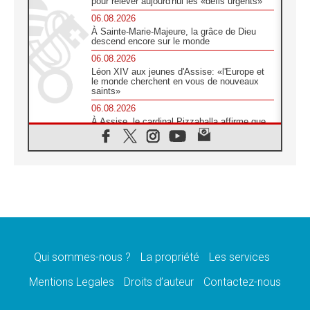
pour relever aujourd'hui les «défis urgents»
06.08.2026
À Sainte-Marie-Majeure, la grâce de Dieu
descend encore sur le monde
06.08.2026
Léon XIV aux jeunes d'Assise: «l'Europe et
le monde cherchent en vous de nouveaux
saints»
06.08.2026
À Assise, le cardinal Pizzaballa affirme que
«les chrétiens veulent la paix»
06.08.2026
Au Mexique, le cardinal Parolin invite à être
aux côtés des marginalisées
06.08.2026
À Assise, le Pape invite les jeunes à
«construire la civilisation de l'amour»
05.08.2026
La visite du Pape en Argentine portera «un
message de paix et de dignité humaine»
Qui sommes-nous ?
La propriété
Les services
05.08.2026
Mentions Legales
Droits d’auteur
Contactez-nous
«La visite du Pape en Uruguay renforcera
l'espérance» affirme Mgr Tróccoli
05.08.2026