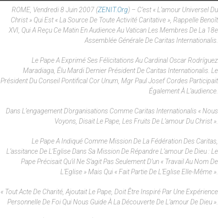
ROME, Vendredi 8 Juin 2007 (
ZENIT.org
) – C’est « L’amour Universel Du
Christ » Qui Est « La Source De Toute Activité Caritative », Rappelle Benoît
XVI, Qui A Reçu Ce Matin En Audience Au Vatican Les Membres De La 18e
Assemblée Générale De Caritas Internationalis.
Le Pape A Exprimé Ses Félicitations Au Cardinal Oscar Rodríguez
Maradiaga, Élu Mardi Dernier Président De Caritas Internationalis. Le
Président Du Conseil Pontifical Cor Unum, Mgr Paul Josef Cordes Participait
Également À L’audience.
Dans L’engagement D’organisations Comme
Caritas Internationalis
« Nous
Voyons, Disait Le Pape, Les Fruits De L’amour Du Christ ».
Le Pape A Indiqué Comme Mission De La Fédération Des Caritas,
L’assitance De L’Eglise Dans Sa Mission De Répandre L’amour De Dieu : Le
Pape Précisait Qu’il Ne S’agit Pas Seulement D’un « Travail Au Nom De
L’Eglise » Mais Qui « Fait Partie De L’Eglise Elle-Même ».
« Tout Acte De Charité, Ajoutait Le Pape, Doit Être Inspiré Par Une Expérience
Personnelle De Foi Qui Nous Guide À La Découverte De L’amour De Dieu ».