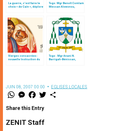
La guerre, c’est faire le
Togo: Mgr Benoît Comlam
choix « de Caïn », déplore
Messan Alowonou,
le pape François
évêque de Kpalimé
Vierges consacrées :
Togo : Mgr Anani N.
nouvelle Instruction du
Barrigah-Bénissan,
Vatican
nouvel archevêque de
Lomé
JUIN 08, 2007 00:00
EGLISES LOCALES
W
M
F
T
S
h
e
a
w
h
a
s
c
i
a
t
s
e
t
r
Share this Entry
s
e
b
t
e
A
n
o
e
p
g
o
r
ZENIT Staff
p
e
k
r