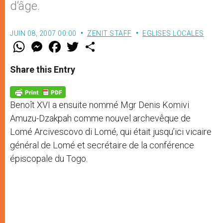
d’âge.
JUIN 08, 2007 00:00
ZENIT STAFF
EGLISES LOCALES
W
M
F
T
S
h
e
a
w
h
a
s
c
i
a
t
s
e
t
r
Share this Entry
s
e
b
t
e
A
n
o
e
p
g
o
r
p
e
k
Benoît XVI a ensuite nommé Mgr Denis Komivi
r
Amuzu-Dzakpah comme nouvel archevêque de
Lomé Arcivescovo di Lomé, qui était jusqu’ici vicaire
général de Lomé et secrétaire de la conférence
épiscopale du Togo.