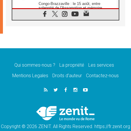
Congo-Brazzaville : le 15 août, entre
solennité de l'Assomption et mémoire
nationale
07.08.2026
«La paix commence par l'empathie» estime
le cardinal Parolin
07.08.2026
En Colombie, «la paix ne s'achète pas avec
une signature»
07.08.2026
Le programme du voyage apostolique du
Pape en France dévoilé
Qui sommes-nous ?
La propriété
Les services
07.08.2026
Mentions Legales
Droits d’auteur
Contactez-nous
1ère Conférence continentale sur l'éducation
catholique en Afrique
07.08.2026
Un logo symbolique pour la venue du Pape
en France
07.08.2026
Cardinal Rossi: «La venue du Pape Léon en
Argentine est un hommage à François»
Copyright © 2026 ZENIT. All Rights Reserved. https://fr.zenit.org