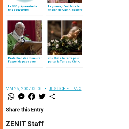
La BBC prépare-t-elle
La guerre, c’est faire le
une couverture
choix « de Caïn », déplore
« équilibrée » de la visite
le pape François
du pape ?
Protection des mineurs :
«Du Ciel à la Terre pour
l'appel du pape pour
porter la Terre au Ciel»,
éradiquer ces "crimes
par Mgr Francesco Follo
abominables qui doivent
disparaître de la face de
la terre"
MAI 25, 2007 00:00
JUSTICE ET PAIX
W
M
F
T
S
h
e
a
w
h
a
s
c
i
a
t
s
e
t
r
Share this Entry
s
e
b
t
e
A
n
o
e
p
g
o
r
ZENIT Staff
p
e
k