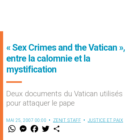
« Sex Crimes and the Vatican »,
entre la calomnie et la
mystification
Deux documents du Vatican utilisés
pour attaquer le pape
MAI 25, 2007 00:00
ZENIT STAFF
JUSTICE ET PAIX
W
M
F
T
S
h
e
a
w
h
a
s
c
i
a