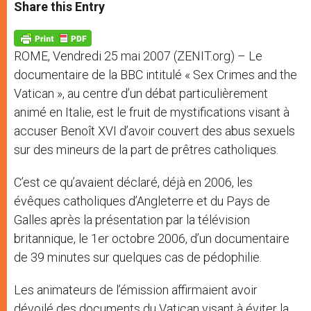
t
s
e
t
r
Share this Entry
s
e
b
t
e
A
n
o
e
p
g
o
r
p
e
k
ROME, Vendredi 25 mai 2007 (ZENIT.org) – Le
r
documentaire de la BBC intitulé « Sex Crimes and the
Vatican », au centre d’un débat particulièrement
animé en Italie, est le fruit de mystifications visant à
accuser Benoît XVI d’avoir couvert des abus sexuels
sur des mineurs de la part de prêtres catholiques.
C’est ce qu’avaient déclaré, déjà en 2006, les
évêques catholiques d’Angleterre et du Pays de
Galles après la présentation par la télévision
britannique, le 1er octobre 2006, d’un documentaire
de 39 minutes sur quelques cas de pédophilie.
Les animateurs de l’émission affirmaient avoir
dévoilé des documents du Vatican visant à éviter la