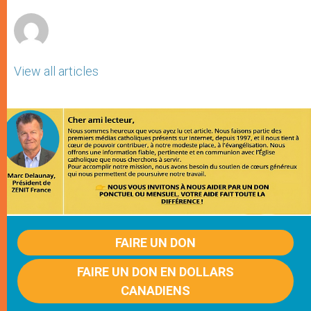
r
View all articles
FAIRE UN DON
FAIRE UN DON EN DOLLARS
CANADIENS